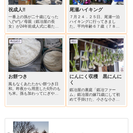
祝成人‼
尾瀬ハイキング
一番上の孫が二十歳になった
７月２４．２５日、尾瀬一泊
＼(^o^)／母親（鍛冶屋の長
ハイキングに行ってきまし
女）が24年前成人式に着た着
た。平均年齢６７歳（７８歳
物を着付けてもらい、ご先祖
男性１名、平均上げてます）
様、そして地元神社にお参
の男女１０名、「ハイキン
り。敬老の日、97歳のひーば
グ」というにはあまりに過酷
商品紹介
雑記
ーから二十歳のひ孫にお祝い
な？往復１２時間の行程でし
金が渡されました(^^♪一年生の
たが、きれいな景色を見なが
従妹からはお祝いのメ...
ら、たっぷり森林浴に浸り、
年齢からく...
お餅つき
にんにく収穫 黒にんに
く
風もなくあたたかい餅つき日
和。昨夜から用意した6升のも
鍛冶屋の裏庭「鍛冶ファー
ち米。孫も加わってにぎやか
ム」鍛冶屋の嫁71歳にして初
にお餅つきしました。火の番
めて手掛けた、小さな小さな
は6年生の孫。「餅カッター
家庭菜園今日はにんにくの収
まんまる名人（5,744円）」使
穫をしました。昨日の雨で土
って、搗き立てのお餅を「あ
が軟らかくなっていて容易に
んころ」「きな粉」「から
抜けました。根切りして、一
み」餅にしていただきまし...
皮むいて、軒下に吊るしまし
た。これからは自家製ニンニ
クで「...