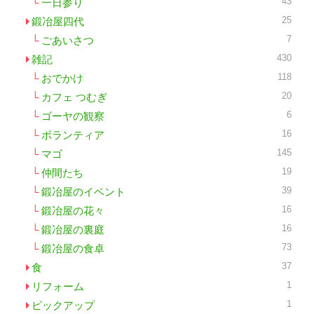
43
一日参り
25
鍛冶屋四代
7
ごあいさつ
430
雑記
118
おでかけ
20
カフェ つむぎ
6
ゴーヤの観察
16
ボランティア
145
マゴ
19
仲間たち
39
鍛冶屋のイベント
16
鍛冶屋の花々
16
鍛冶屋の裏庭
73
鍛冶屋の食卓
37
食
1
リフォーム
1
ピックアップ