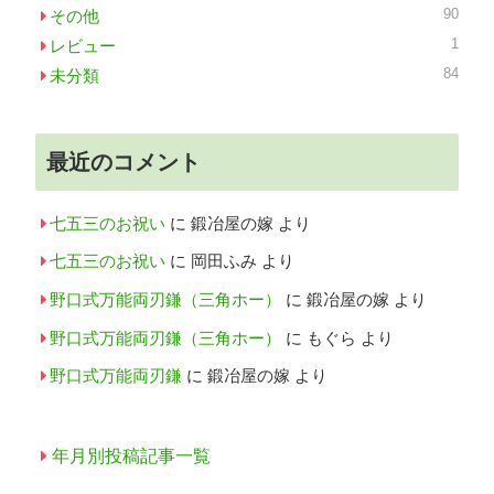
90
その他
1
レビュー
84
未分類
最近のコメント
七五三のお祝い
に
鍛冶屋の嫁
より
七五三のお祝い
に
岡田ふみ
より
野口式万能両刃鎌（三角ホー）
に
鍛冶屋の嫁
より
野口式万能両刃鎌（三角ホー）
に
もぐら
より
野口式万能両刃鎌
に
鍛冶屋の嫁
より
年月別投稿記事一覧