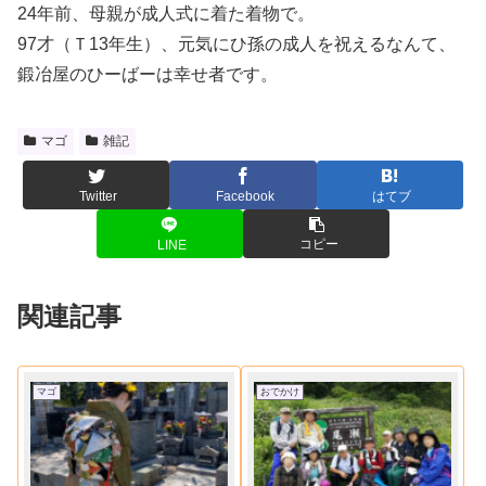
24年前、母親が成人式に着た着物で。
97才（Ｔ13年生）、元気にひ孫の成人を祝えるなんて、
鍛冶屋のひーばーは幸せ者です。
マゴ
雑記
Twitter
Facebook
はてブ
コピー
LINE
関連記事
マゴ
おでかけ