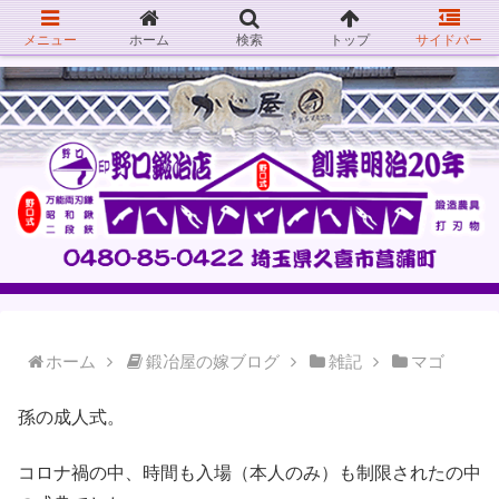
メニュー
ホーム
検索
トップ
サイドバー
ホーム
鍛冶屋の嫁ブログ
雑記
マゴ
孫の成人式。
コロナ禍の中、時間も入場（本人のみ）も制限されたの中