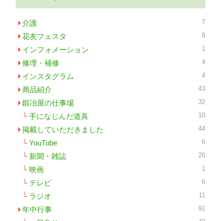
7
介護
8
花友フェスタ
1
インフォメーション
4
修理・補修
4
インスタグラム
43
商品紹介
32
鍛冶屋の仕事場
10
手になじんだ道具
44
掲載していただきました
6
YouTube
20
新聞・雑誌
1
映画
6
テレビ
11
ラジオ
91
年中行事