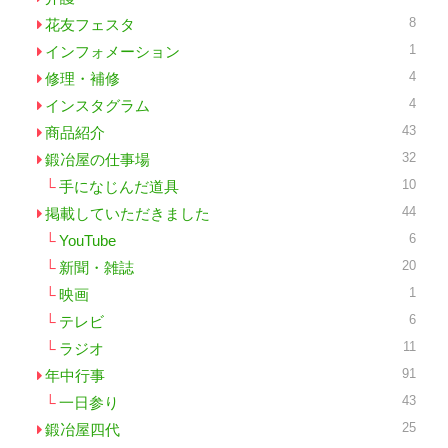
8
花友フェスタ
1
インフォメーション
4
修理・補修
4
インスタグラム
43
商品紹介
32
鍛冶屋の仕事場
10
手になじんだ道具
44
掲載していただきました
6
YouTube
20
新聞・雑誌
1
映画
6
テレビ
11
ラジオ
91
年中行事
43
一日参り
25
鍛冶屋四代