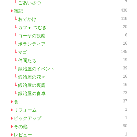
7
ごあいさつ
430
雑記
118
おでかけ
20
カフェ つむぎ
6
ゴーヤの観察
16
ボランティア
145
マゴ
19
仲間たち
39
鍛冶屋のイベント
16
鍛冶屋の花々
16
鍛冶屋の裏庭
73
鍛冶屋の食卓
37
食
1
リフォーム
1
ピックアップ
90
その他
1
レビュー