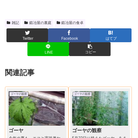
雑記
鍛冶屋の裏庭
鍛冶屋の食卓
Twitter
Facebook
はてブ
コピー
LINE
関連記事
ゴーヤの観察
ゴーヤの観察
ゴーヤ
ゴーヤの観察