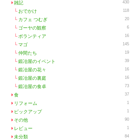
430
雑記
118
おでかけ
20
カフェ つむぎ
6
ゴーヤの観察
16
ボランティア
145
マゴ
19
仲間たち
39
鍛冶屋のイベント
16
鍛冶屋の花々
16
鍛冶屋の裏庭
73
鍛冶屋の食卓
37
食
1
リフォーム
1
ピックアップ
90
その他
1
レビュー
84
未分類