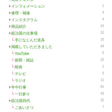
1
インフォメーション
4
修理・補修
4
インスタグラム
43
商品紹介
32
鍛冶屋の仕事場
10
手になじんだ道具
44
掲載していただきました
6
YouTube
20
新聞・雑誌
1
映画
6
テレビ
11
ラジオ
91
年中行事
43
一日参り
25
鍛冶屋四代
7
ごあいさつ