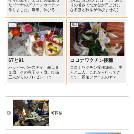
今年の夏も、エコと実益兼ね
5月22日に植えたゴーヤ。あま
たゴーヤのグリーンカーテン
りの暑さでなかなか日よけに
作りました。毎年、伸びるが
なるほど枝葉が伸びません(－
ままにしておきましたが、
－〆)ゴーヤの実も大きくなり
「適心」したほうが、横にも
ません(；一_一)明日早朝、八
伸びて葉がより一層茂った緑
方尾根トレッキングに向かい
マゴ
雑記
のカーテンになると聞き、下
ます。涼しさ期待して・・・
の葉7枚くらい残して、切り落
としました。「はーながさい
てみが...
67と91
コロナワクチン接種
ハッピーバースデイ、義母９
コロナワクチン接種1回目、主
１歳、その息子６７歳。ひ孫
人と二人、これから行ってき
三人からのプレゼントは、可
ます。鍛冶ファームのヤマユ
愛いお花と折り紙付きのやさ
リが咲きました。ワクチン接
しいお手紙。
種1回目、無事終わりました。
会場は町の保健センター。10
時半の予約、早めに行き①
番。会場案内もスムースに進
み、注射は少しも痛くなく、
次...
町探検