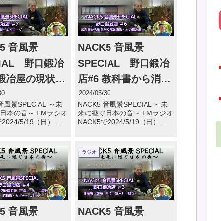
K5 音風景
NACK5 音風景
CIAL 野口鍛冶
SPECIAL 野口鍛冶
 鍛冶屋の現状～
店#6 教科書から消え
ローグ
た文部省唱歌～村の
30
2024/05/30
 音風景SPECIAL ～未
NACK5 音風景SPECIAL ～未
鍛冶屋
日本の音～ FMラジオ
来に継ぐ日本の音～ FMラジオ
2024/5/19（日）
NACK5で2024/5/19（日）
～13:55 で野口鍛冶店が
12:55～13:55 で野口鍛冶店が
ました。 野口鍛冶店
放送されました。 野口鍛冶店
冶屋の現状～エピローグ
#6 教科書から消えた文部省唱
ラジオ
 & […]
歌～村の鍛冶屋（0 […]
K5 音風景
NACK5 音風景