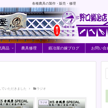
各種農具の製作・販売・修理
気商品
農具修理
鍛冶屋の嫁ブログ
お問い合
していただきました
ラジオ
ラジオ