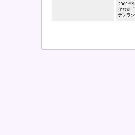
2009
化放送「
デンラジ
ヒストリ
歴史につ
た。 下
すると放
だけます
ュー […]