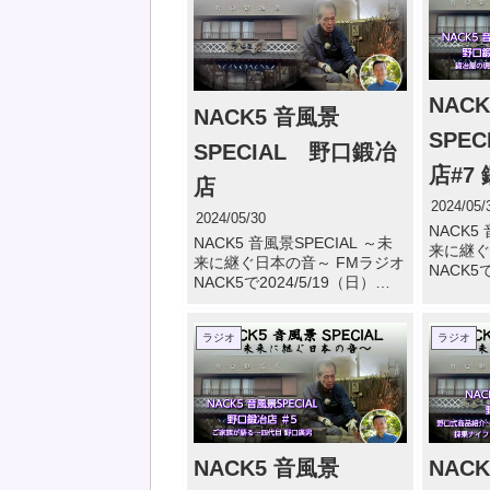
NAC
NACK5 音風景
SPE
SPECIAL 野口鍛冶
店#7
店
エピ
2024/05/
2024/05/30
NACK5
NACK5 音風景SPECIAL ～未
来に継ぐ
来に継ぐ日本の音～ FMラジオ
NACK5で
NACK5で2024/5/19（日）
12:55
12:55～13:55 で野口鍛冶店が
放送され
放送されました。 野口鍛冶店
#7 鍛
ラジオ
ラジオ
#1 エピローグ～四代目 野口廣
（08:04）
男～三代目 野口 […]
NACK5 音風景
NAC