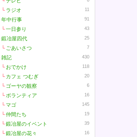
6
テレビ
11
ラジオ
91
年中行事
43
一日参り
25
鍛冶屋四代
7
ごあいさつ
430
雑記
118
おでかけ
20
カフェ つむぎ
6
ゴーヤの観察
16
ボランティア
145
マゴ
19
仲間たち
39
鍛冶屋のイベント
16
鍛冶屋の花々