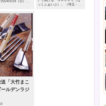
2024/5/19（日）
っくふぁいぶ）」 （埼玉・東
～13:55 で野口鍛冶店が
京・千葉・神奈川・茨城・栃
ました。 野口鍛冶店
木・群馬のエリア内であれ
ピローグ～四代目 野口廣
ば、PCやスマートフォンから
 野口 […]
NACK5の番組を無料でお聴き
頂けます） 5月19日12:55 […]
放送「大竹まこ
ゴールデンラジ
10