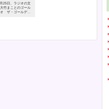
年9月25日、ラジオの文
大竹まことのゴール
オ ザ・ゴールデン
ー」で野口鍛冶店の
いて放送されまし
のアイコンをクリック
送内容がお聞きいた
。 ※パソコンのボリ