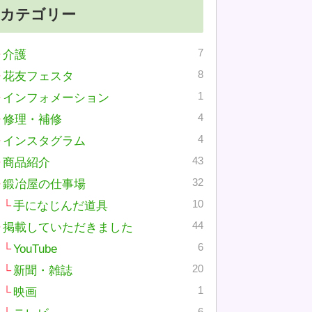
カテゴリー
7
介護
8
花友フェスタ
1
インフォメーション
4
修理・補修
4
インスタグラム
43
商品紹介
32
鍛冶屋の仕事場
10
手になじんだ道具
44
掲載していただきました
6
YouTube
20
新聞・雑誌
1
映画