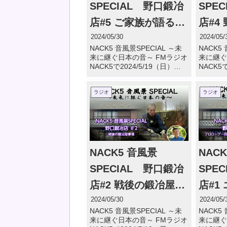
SPECIAL 野口鍛冶
SPE
店#5 ご家族が語る～
店#4
四代目 野口廣男
～万
2024/05/30
2024/05/
NACK5 音風景SPECIAL ～未
NACK5
ホー
来に継ぐ日本の音～ FMラジオ
来に継ぐ
NACK5で2024/5/19（日）
NACK5で
果ナ
12:55～13:55 で野口鍛冶店が
12:55
放送されました。 野口鍛冶店
放送され
カボ
ラジオ
ラジオ
#5 ご家族が語る～四代目 野口
#4 野
廣男（03:58 […]
鎌（三角
NACK5 音風景
NAC
SPECIAL 野口鍛冶
SPE
店#2 戦後の鍛冶屋事
店#1
情
代目 
2024/05/30
2024/05/
NACK5 音風景SPECIAL ～未
NACK5
目 野
来に継ぐ日本の音～ FMラジオ
来に継ぐ