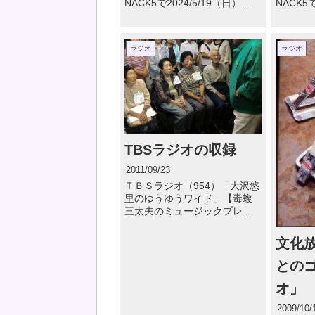
NACK5で2024/5/19（日）
NACK5で
12:55～13:55 で野口鍛冶店が
12:55
放送されました。 野口鍛冶店
放送され
#2 戦後の鍛冶屋事情
#1 エ
ラジオ
ラジオ
（04:51） &#x25 […]
男～三代目
TBSラジオの収録
2011/09/23
ＴＢＳラジオ（954）「大沢悠
里のゆうゆうワイド」【毒蝮
三太夫のミュージックプレゼ
ント】の収録が野口鍛冶店で
行われました。 放送日は 9月
文化
29日（木）午前10時28分から
10時52分です。 お店に並んだ
との
農具・刃物を興味深 […]
オ」
2009/10/