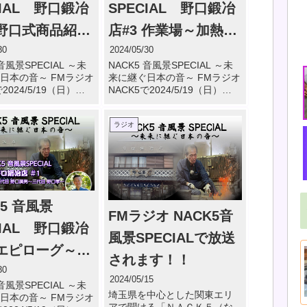
CIAL 野口鍛冶
SPECIAL 野口鍛冶
 野口式商品紹介
店#3 作業場～加熱～
能両刃鎌（三角
叩き～焼入れ～研ぎ
30
2024/05/30
 音風景SPECIAL ～未
NACK5 音風景SPECIAL ～未
）・二段鋏・採
日本の音～ FMラジオ
来に継ぐ日本の音～ FMラジオ
2024/5/19（日）
NACK5で2024/5/19（日）
イフ・昭和鍬・
～13:55 で野口鍛冶店が
12:55～13:55 で野口鍛冶店が
ました。 野口鍛冶店
放送されました。 野口鍛冶店
チャスパッター
ラジオ
口式商品紹介～万能両刃
#3 作業場～加熱～叩き～焼入
ホー）・二 […]
れ～研ぎ（12:3 […]
K5 音風景
FMラジオ NACK5音
CIAL 野口鍛冶
風景SPECIALで放送
 エピローグ～四
されます！！
野口廣男～三代
30
2024/05/15
 音風景SPECIAL ～未
口孝一
埼玉県を中心とした関東エリ
日本の音～ FMラジオ
アで聞ける「ＮＡＣＫ５（な