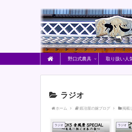
野口式農具
取り扱い人
ラジオ
ホーム
鍛冶屋の嫁ブログ
掲載
ラジオ
ラジオ