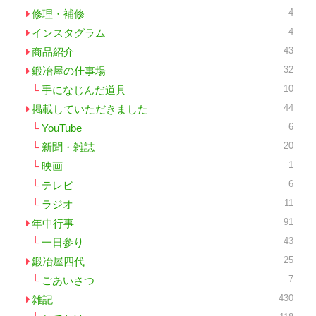
4
修理・補修
4
インスタグラム
43
商品紹介
32
鍛冶屋の仕事場
10
手になじんだ道具
44
掲載していただきました
6
YouTube
20
新聞・雑誌
1
映画
6
テレビ
11
ラジオ
91
年中行事
43
一日参り
25
鍛冶屋四代
7
ごあいさつ
430
雑記