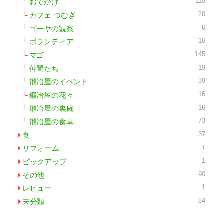
118
おでかけ
20
カフェ つむぎ
6
ゴーヤの観察
16
ボランティア
145
マゴ
19
仲間たち
39
鍛冶屋のイベント
16
鍛冶屋の花々
16
鍛冶屋の裏庭
73
鍛冶屋の食卓
37
食
1
リフォーム
1
ピックアップ
90
その他
1
レビュー
84
未分類