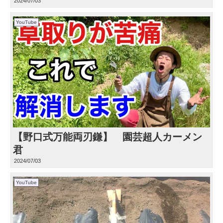
2024/07/03
YouTube
【野口式万能両刃鎌】 園芸超人カーメン
君
2024/07/03
YouTube