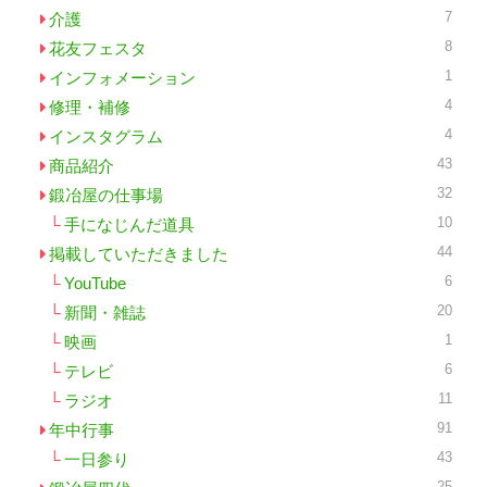
7
介護
8
花友フェスタ
1
インフォメーション
4
修理・補修
4
インスタグラム
43
商品紹介
32
鍛冶屋の仕事場
10
手になじんだ道具
44
掲載していただきました
6
YouTube
20
新聞・雑誌
1
映画
6
テレビ
11
ラジオ
91
年中行事
43
一日参り
25