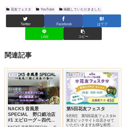
花友フェスタ
YouTube
掲載していただきました
Twitter
Facebook
はてブ
コピー
LINE
関連記事
ラジオ
花友フェスタ
NACK5 音風景
第5回花友フェスタ
SPECIAL 野口鍛冶店
9月8日 第5回花友フェスタin
#1 エピローグ～四代目
東京ビックサイト出店させて
いただいきますお得な前売り
野口廣男～三代目 野口孝