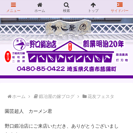
メニュー
ホーム
検索
トップ
サイドバー
ホーム
鍛冶屋の嫁ブログ
花友フェスタ
園芸超人 カーメン君
野口鍛冶店にご来店いただき、ありがとうございまし