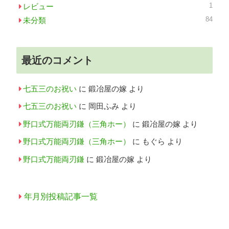
1
レビュー
84
未分類
最近のコメント
七五三のお祝い
に
鍛冶屋の嫁
より
七五三のお祝い
に
岡田ふみ
より
野口式万能両刃鎌（三角ホー）
に
鍛冶屋の嫁
より
野口式万能両刃鎌（三角ホー）
に
もぐら
より
野口式万能両刃鎌
に
鍛冶屋の嫁
より
年月別投稿記事一覧