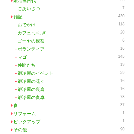
鍛冶屋四代
7
ごあいさつ
430
雑記
118
おでかけ
20
カフェ つむぎ
6
ゴーヤの観察
16
ボランティア
145
マゴ
19
仲間たち
39
鍛冶屋のイベント
16
鍛冶屋の花々
16
鍛冶屋の裏庭
73
鍛冶屋の食卓
37
食
1
リフォーム
1
ピックアップ
90
その他