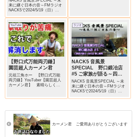
NACK5 音風景SPECIAL ～未
券販売中【野口式万能両刃
一
来に継ぐ日本の音～FMラジオ
鎌】はじめ、各種農具の販
NACK5で2024/5/19（日）
売・鋏の刃とぎなどお預かり
12:55～13:55 で野口鍛冶店が
いたしますお誘いあわせの
放送されました。野口鍛冶店
上、ご来場お待ちしておりま
#1 エピローグ～四代目 野口廣
YouTube
ラジオ
すまた、インスタグラム・X・
男～三代目 野口孝一（12:19）
Yo...
▶ N...
【野口式万能両刃鎌】
NACK5 音風景
園芸超人カーメン君
SPECIAL 野口鍛冶店
#5 ご家族が語る～四代
元祖三角ホー 【野口式万能
目 野口廣男
両刃鎌】YouTuber【園芸超人
NACK5 音風景SPECIAL ～未
カーメン君】 素晴らしく紹
来に継ぐ日本の音～FMラジオ
介して頂きありがとうござい
NACK5で2024/5/19（日）
ます。他の三角ホーと比較し
12:55～13:55 で野口鍛冶店が
て、とても解りやすく使って
放送されました。野口鍛冶店
くれてます！！草取り・土寄
#5 ご家族が語る～四代目 野口
せ・畝間・畑・家庭菜園
廣男（03:58）▶ NACK5 音風
景...
カーメン君 ご愛用ありがとうございます