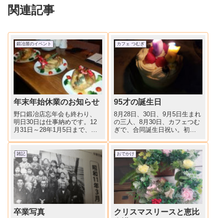
関連記事
鍛冶屋のイベント
カフェ つむぎ
年末年始休業のお知らせ
95才の誕生日
野口鍛冶店忘年会も終わり、
8月28日、30日、9月5日生まれ
明日30日は仕事納めです。12
の三人、8月30日、カフェつむ
月31日～28年1月5日まで、休
ぎで、合同誕生日祝い。初め
業とさせていただきます。一
の挨拶は5才のひ孫。プレゼン
年間大変お世話になりまし
トは三人の似顔絵。義母、大
た。来年もよろしくお願い致
正・昭和・令和と、三つの時
雑記
おでかけ
します。
代を生き抜き、戦争をも経験
し、子供3人、マゴ5人（内 双
子1組）、ひ孫...
卒業写真
クリスマスリースと恵比