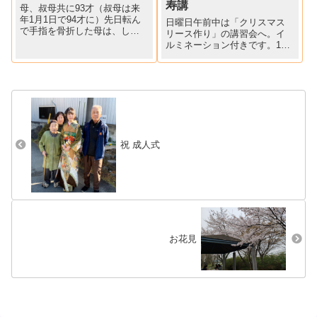
寿講
母、叔母共に93才（叔母は来
年1月1日で94才に）先日転ん
日曜日午前中は「クリスマス
で手指を骨折した母は、しば
リース作り」の講習会へ。イ
らく落ち込んでいましたが、
ルミネーション付きです。11
叔母の訪問で、また元気にな
月20日は「恵比寿講」午後か
りました(^_-)-☆過疎化のた
らは新米炊いて、サンマ（細
め、平成17年に閉校になった
っ！）焼いて、けんちん汁作
小学校「閉校記念誌」の卒業
り、お金が貯まるように( ´艸
写真を見ながら、昔...
｀)商売繁盛を願って、家中の
財布も一緒にお供えしま...
祝 成人式
お花見