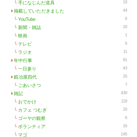
10
手になじんだ道具
44
掲載していただきました
6
YouTube
20
新聞・雑誌
1
映画
6
テレビ
11
ラジオ
91
年中行事
43
一日参り
25
鍛冶屋四代
7
ごあいさつ
430
雑記
118
おでかけ
20
カフェ つむぎ
6
ゴーヤの観察
16
ボランティア
145
マゴ