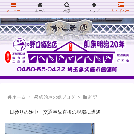
メニュー
ホーム
検索
トップ
サイドバー
ホーム
鍛冶屋の嫁ブログ
雑記
一日参りの途中、交通事故直後の現場に遭遇。