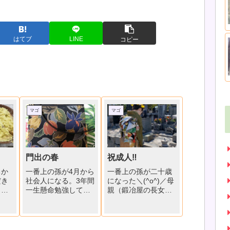
はてブ
LINE
コピー
マゴ
マゴ
門出の春
祝成人‼
ちか
一番上の孫が4月から
一番上の孫が二十歳
だき
社会人になる。3年間
になった＼(^o^)／母
ま芋
一生懸命勉強して准
親（鍛冶屋の長女）
た。
看護師試験に合格し
が24年前成人式に着
つけ
た。正看護師の結果
た着物を着付けても
ン。
発表はもう少し先だ
らい、ご先祖様、そ
さつ
がばばは嬉しくて、
して地元神社にお参