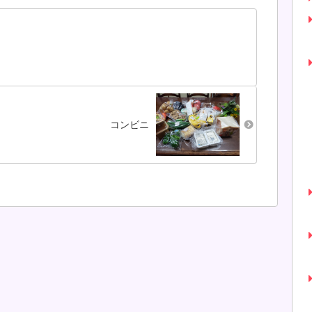
る程
お祝いランチした。
り。敬老の日、97歳
クリ
ちょくちょくスマホ
のひーばーから二十
チー
を置き忘れる私を気
歳のひ孫にお祝い金
み
遣って、友人がスマ
が渡されました(^^♪
子の
ホ入れのポシェット
一年生の従妹からは
げ
を作ってくれた。使
お祝いのメ...
い...
コンビニ