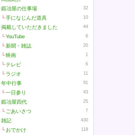
32
鍛冶屋の仕事場
10
手になじんだ道具
44
掲載していただきました
6
YouTube
20
新聞・雑誌
1
映画
6
テレビ
11
ラジオ
91
年中行事
43
一日参り
25
鍛冶屋四代
7
ごあいさつ
430
雑記
118
おでかけ