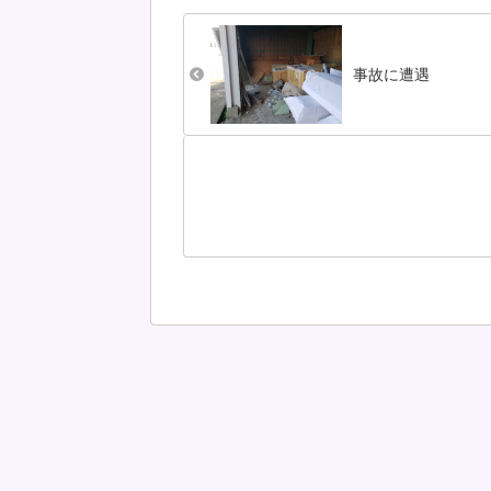
「恵比寿講」午後か
ま芋の食感が残
らは新米炊いて、サ
度につぶす。生
ンマ（細っ！）焼い
ーム、クリーム
て、けんちん汁作
ズ、砂糖（お好
事故に遭遇
り、お金が貯まるよ
で）混ぜて、餃
うに( ´艸｀)商売繁盛
皮に包み油で揚
を願って、家中の財
る。さつま...
布も一緒にお供えし
ま...