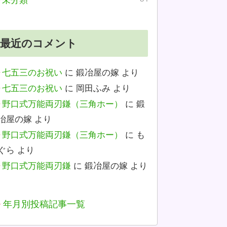
未分類
最近のコメント
七五三のお祝い
に
鍛冶屋の嫁
より
七五三のお祝い
に
岡田ふみ
より
野口式万能両刃鎌（三角ホー）
に
鍛
冶屋の嫁
より
野口式万能両刃鎌（三角ホー）
に
も
ぐら
より
野口式万能両刃鎌
に
鍛冶屋の嫁
より
年月別投稿記事一覧