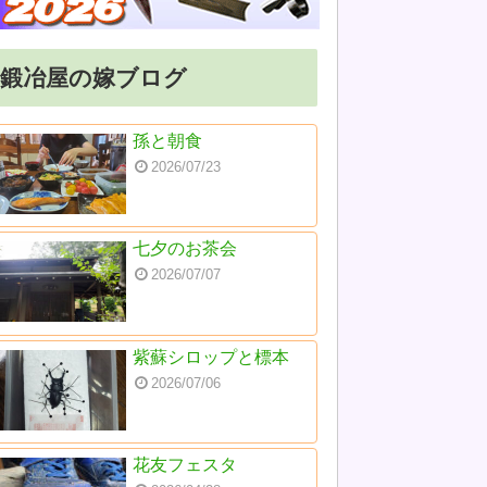
鍛冶屋の嫁ブログ
孫と朝食
2026/07/23
七夕のお茶会
2026/07/07
紫蘇シロップと標本
2026/07/06
花友フェスタ