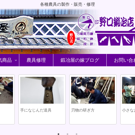
各種農具の製作・販売・修理
気商品
農具修理
鍛冶屋の嫁ブログ
お問い合
手になじんだ道具
刃物の研ぎ方
小さな