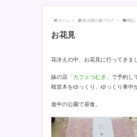
ホーム
鍛冶屋の嫁ブログ
雑記
お花見
花冷えの中、お花見に行ってきま
妹の店
「カフェつむぎ」
で予約し
桜並木をゆっくり、ゆっくり車中
途中の公園で昼食。