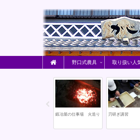
野口式農具
取り扱い人
刃研ぎ講習
鍛冶屋の仕事場 火造り
刃研ぎ講習