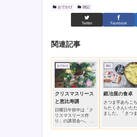
おでかけ
雑記
Twitter
Facebook
関連記事
おでかけ
雑記
クリスマスリース
鍛冶屋の食卓
と恵比寿講
さつま芋あちこ
らたくさんいた
日曜日午前中は「ク
ました。「さつ
リスマスリース作
餃子」作りまし
り」の講習会へ。イ
切って水に数分
ルミネーション付き
て、レンジでチ
です。11月20日は
フォークの背で