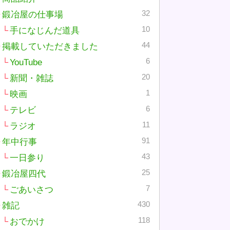
32
鍛冶屋の仕事場
10
手になじんだ道具
44
掲載していただきました
6
YouTube
20
新聞・雑誌
1
映画
6
テレビ
11
ラジオ
91
年中行事
43
一日参り
25
鍛冶屋四代
7
ごあいさつ
430
雑記
118
おでかけ