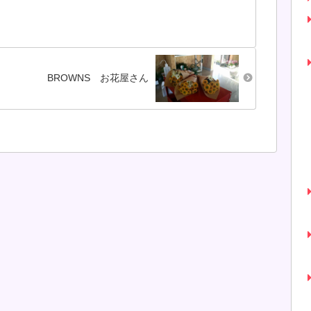
二人がオーダーした
「自
ますこと、ご了承く
のは「ブルーハワ
世
ださい。これまた初
イ」「マンゴースペ
上手
物、近所でいただい
シャル」あまりの大
自筆
た「フキ」とタケノ
きさに、ババはおす
.
コの炒...
そわけで十分と思っ
BROWNS お花屋さん
ていたら...