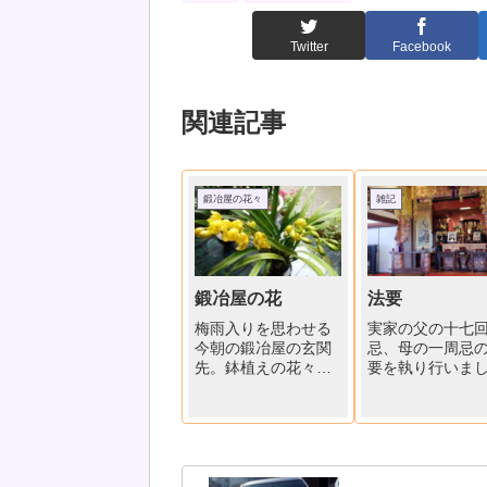
Twitter
Facebook
関連記事
鍛冶屋の花々
雑記
鍛冶屋の花
法要
梅雨入りを思わせる
実家の父の十七
今朝の鍛冶屋の玄関
忌、母の一周忌
先。鉢植えの花々が
要を執り行いま
咲き始めました。
た。コロナ禍の
「クジャクサボテン
会食は避けまし
とシンビジューム」
が、ご住職様の
クジャクサボテンは
意で、本堂をお
冬場新聞紙で覆って
して、参列者で
寒さを防ぐくらいだ
を偲びました。