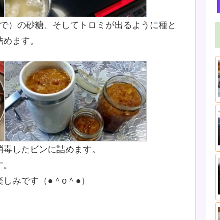
みで）の砂糖、そしてトロミが出るように種と
詰めます。
消毒したビンに詰めます。
す。
しみです（●＾o＾●）