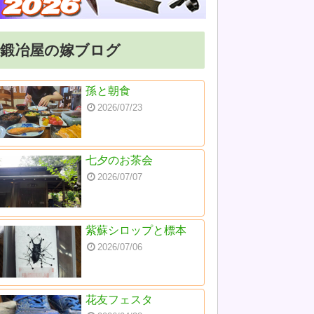
鍛冶屋の嫁ブログ
孫と朝食
2026/07/23
七夕のお茶会
2026/07/07
紫蘇シロップと標本
2026/07/06
花友フェスタ