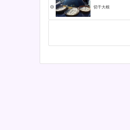
し、シンビジューム
生前書き残した
切干大根
に至ってはほとんど
分史？」、「辞
ほったらかし状態。
の？句」決して
手入れらしいことあ
とは言えない、
まりやっ...
の癖強めの字を..