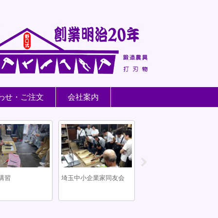
わせ・ご注文
会社案内
講習
埼玉中小企業家同友会
鍛冶屋の仕事場 火造り