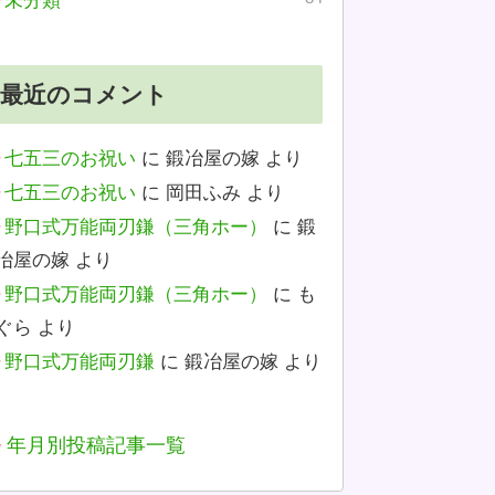
未分類
最近のコメント
七五三のお祝い
に
鍛冶屋の嫁
より
七五三のお祝い
に
岡田ふみ
より
野口式万能両刃鎌（三角ホー）
に
鍛
冶屋の嫁
より
野口式万能両刃鎌（三角ホー）
に
も
ぐら
より
野口式万能両刃鎌
に
鍛冶屋の嫁
より
年月別投稿記事一覧