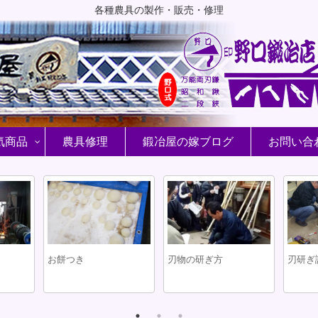
各種農具の製作・販売・修理
気商品
農具修理
鍛冶屋の嫁ブログ
お問い合
お餅つき
刃物の研ぎ方
刃研ぎ