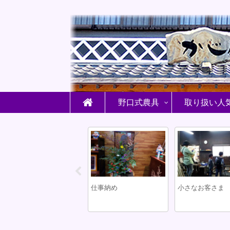
野口式農具
取り扱い人
危機一髪
仕事納め
小さなお客さま