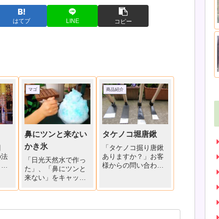
はてブ
LINE
コピー
マゴ
商品紹介
鼻にツンと来ない
タケノコ堀唐鍬
かき氷
回
「タケノコ掘り唐鍬
の法
ありますか？」お客
「日光天然水で作っ
し
様からの問い合わせ
た」、「鼻にツンと
中、
で、タケノコの時季
来ない」をキャッチ
た
を知ります。「タケ
フレーズに、菖蒲町
ご厚
ノコ掘り唐鍬」各種
に４月にオープンし
借り
店頭に並びました。
たかき氷屋さん。約
個人
時季物ですので、在
一時間並んで、マゴ
父が
庫切れの場合があり