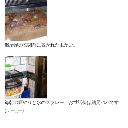
鍛冶屋の玄関前に置かれた虫かご。
毎朝の餌やりと水のスプレー、お世話係は結局ババです
(；一_一)