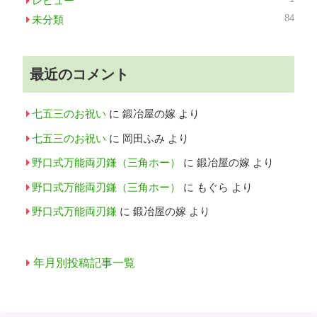
レビュー
84
未分類
最近のコメント
七五三のお祝い
に
鍛冶屋の嫁
より
七五三のお祝い
に
岡田ふみ
より
野口式万能両刃鎌（三角ホー）
に
鍛冶屋の嫁
より
野口式万能両刃鎌（三角ホー）
に
もぐら
より
野口式万能両刃鎌
に
鍛冶屋の嫁
より
年月別投稿記事一覧