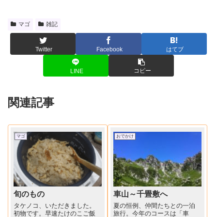
マゴ
雑記
Twitter
Facebook
はてブ
コピー
LINE
関連記事
マゴ
おでかけ
旬のもの
車山～千畳敷へ
タケノコ、いただきました。
夏の恒例、仲間たちとの一泊
初物です。早速たけのこご飯
旅行。今年のコースは「車