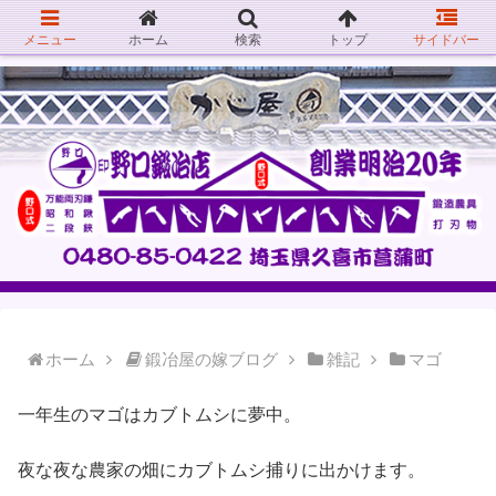
メニュー
ホーム
検索
トップ
サイドバー
ホーム
鍛冶屋の嫁ブログ
雑記
マゴ
一年生のマゴはカブトムシに夢中。
夜な夜な農家の畑にカブトムシ捕りに出かけます。