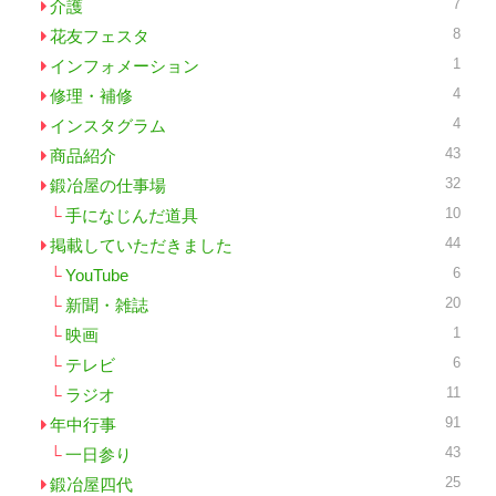
7
介護
8
花友フェスタ
1
インフォメーション
4
修理・補修
4
インスタグラム
43
商品紹介
32
鍛冶屋の仕事場
10
手になじんだ道具
44
掲載していただきました
6
YouTube
20
新聞・雑誌
1
映画
6
テレビ
11
ラジオ
91
年中行事
43
一日参り
25
鍛冶屋四代