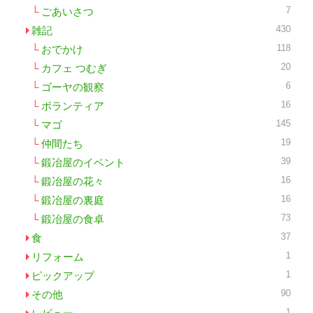
7
ごあいさつ
430
雑記
118
おでかけ
20
カフェ つむぎ
6
ゴーヤの観察
16
ボランティア
145
マゴ
19
仲間たち
39
鍛冶屋のイベント
16
鍛冶屋の花々
16
鍛冶屋の裏庭
73
鍛冶屋の食卓
37
食
1
リフォーム
1
ピックアップ
90
その他
1