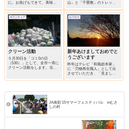
に。お焦げもできて、美味し
山」と「千畳敷」のトレッキ
そうです。穂先は若竹汁に。
ングそして「駒ヶ根キャンプ
今日は孫の入園式、張り切っ
センター」コテージでの宿泊
て登園です。これも旬です(^^♪
夫婦4組他男女合わせて11名、
ボランティア
おでかけ
たけのこご飯で祝ってあげま
平均年齢65～66才位、かな(1
しょう(^_-)-☆そして教員生活
名79才が平均上げてます）？
35年を終えて、妹...
車山、一寸先が見えない...
クリーン活動
新年あけましておめでと
うございます
５月30日を「ゴミ0の日
（530）」として、全市一斉に
昨年はテレビ「和風総本家」
クリーン活動をします。当町
に「刃物再生職人」として出
では「3世代交流クリーン活
させていただき、「見ました
動」と銘打って、5月29日日曜
よ」「見たかったのに残念」
日、各小学校区単位でゴミ拾
「元気な姿を見られて安心し
いをしました。朝9時、学校に
ました」等々書き添えられて
集合、ゴミ袋、軍手を受け取
いる年賀状が何通かありまし
り、それぞれの区域のゴミ...
た。野口鍛冶店、6日より仕事
始めです。本年もどうぞよろ
JA南彩’15サマーフェスティバル inむさ
しく...
しの村