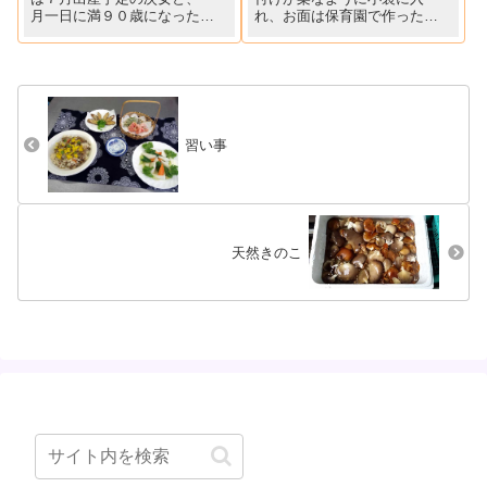
月一日に満９０歳になった伯
れ、お面は保育園で作ったマ
母との三人で。安産をお願い
ゴの力作。「カンピョウ・ち
しました（*^_^*） 樹齢４００
くわ・シイタケ」は早くに煮
年、玉敷神社のフジ、今年も
ておき、「キュウリ、桜でん
きれいに咲いています。
ぶ、義母お得意の厚焼き卵」
を酢飯に彩良く巻き込み、恵
方巻きができました。柊にイ
ワシの頭...
習い事
天然きのこ