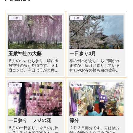
一日参り
一日参り
玉敷神社の大藤
一日参り4月
５月のついたち参り、騎西玉
桜の倒木があちこちで聞かれ
敷神社の藤が見頃です。９１
ますが、毎月お参りしている
歳コンビ、今日は母が欠席で
神社やお寺の桜も虫の被害が
義母と伯母。「きれいな藤を
相次いでいます。鍛冶屋の神
見て一年寿命が延びた。あり
様「金山神社」、いつもきれ
がたや、ありがたや」真っ青
いに咲いていた桜が「水きり
一日参り
年中行事
な青空に藤の紫が映えます。
虫」の被害で切られていまし
「玉敷神社の大藤」樹齢４０
た。切株の真ん中が空洞にな
０年、花房は一メートル余り
っていて、「もし人が居る時
にも達...
に倒れ...
一日参り フジの花
節分
５月の一日参り、今日のお伴
２月３日節分です。豆は後片
は７月出産予定の次女と、一
付けが楽なように小袋に入