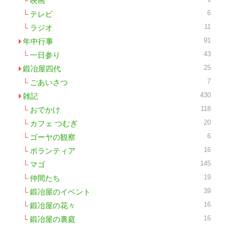
映画
6
テレビ
11
ラジオ
91
年中行事
43
一日参り
25
鍛冶屋四代
7
ごあいさつ
430
雑記
118
おでかけ
20
カフェ つむぎ
6
ゴーヤの観察
16
ボランティア
145
マゴ
19
仲間たち
39
鍛冶屋のイベント
16
鍛冶屋の花々
16
鍛冶屋の裏庭