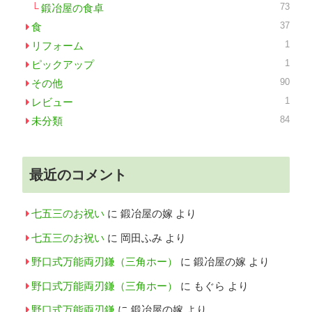
73
鍛冶屋の食卓
37
食
1
リフォーム
1
ピックアップ
90
その他
1
レビュー
84
未分類
最近のコメント
七五三のお祝い
に
鍛冶屋の嫁
より
七五三のお祝い
に
岡田ふみ
より
野口式万能両刃鎌（三角ホー）
に
鍛冶屋の嫁
より
野口式万能両刃鎌（三角ホー）
に
もぐら
より
野口式万能両刃鎌
に
鍛冶屋の嫁
より