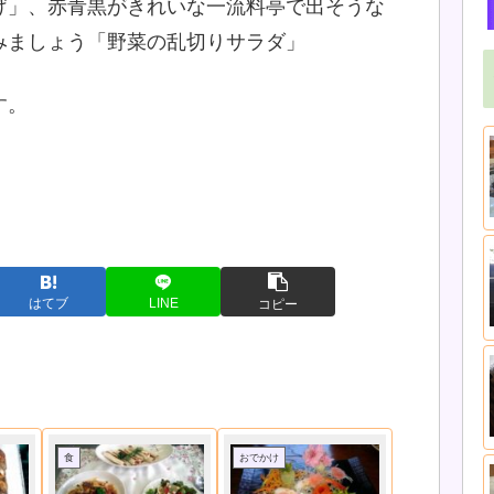
げ」、赤青黒がきれいな一流料亭で出そうな
みましょう「野菜の乱切りサラダ」
す。
はてブ
LINE
コピー
食
おでかけ