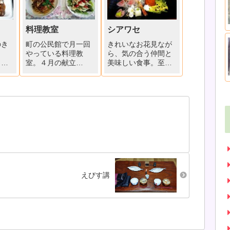
料理教室
シアワセ
のき
町の公民館で月一回
きれいなお花見なが
し
やっている料理教
ら、気の合う仲間と
し
室。４月の献立
美味しい食事。至福
間浸
は、
のひと時です。花桃
れや
ミートスパゲティ・
の満開には少し早い
。こ
ロールドッグ・グレ
ですが、途中武蔵用
の天
ープフルーツのサラ
水沿いの桜は満開で
どん
ダ。
した。「花桃ラン
まし
５歳のマ
チ」１２年目も板さ
☆贅沢
ゴはミートスパゲテ
んが心をこめて作っ
り
ィが大好き。ホテル
てくれた「創作懐
」に
のバイキングで、四
石」料理。お品書き
べる
回もお代わりしてま
にも板さんの心遣い
した(；一_...
が。老眼の...
えびす講