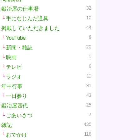
32
鍛冶屋の仕事場
10
手になじんだ道具
44
掲載していただきました
6
YouTube
20
新聞・雑誌
1
映画
6
テレビ
11
ラジオ
91
年中行事
43
一日参り
25
鍛冶屋四代
7
ごあいさつ
430
雑記
118
おでかけ