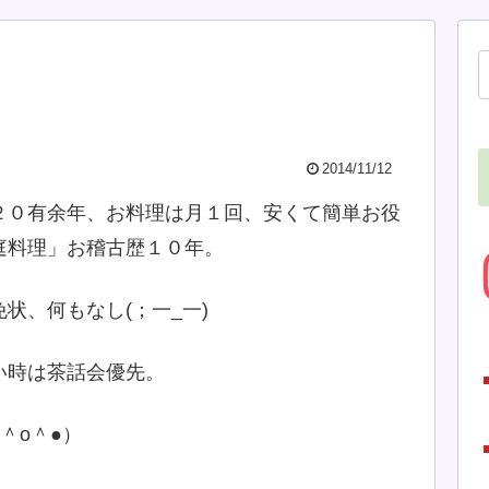
2014/11/12
２０有余年、お料理は月１回、安くて簡単お役
庭料理」お稽古歴１０年。
状、何もなし(；一_一)
い時は茶話会優先。
＾o＾●）