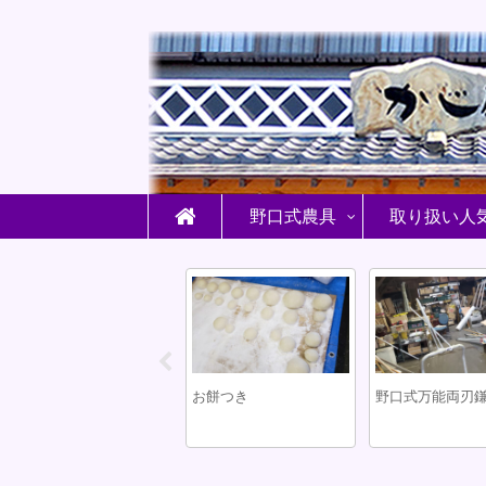
野口式農具
取り扱い人
屋根ハサミ
お餅つき
野口式万能両刃