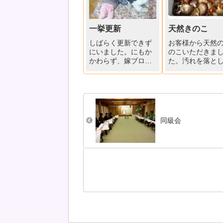
一挙更新
天然きのこ
しばらく更新できず
お客様から天然
にいました。にもか
のこいただきま
かわらず、嫁ブログ
た。汚れを落と
にたくさんの人にお
て、塩水に数時
いでいただき、本当
けて、細かい汚
にありがとうござい
虫出しをします
ます。昨年相次いで
んなにたくさん
三人の孫が誕生し、
然キノコ、さて
「鍛冶屋のばばブロ
なふうに料理し
同級会
グ」と化した感の更
ょうかね(^_-)-
新となりました。鍛
にキノコたっぷ
冶屋のババの近況で
の、「きのこ汁
す。11月初旬、次女
しましょう。食
の長...
の楽...