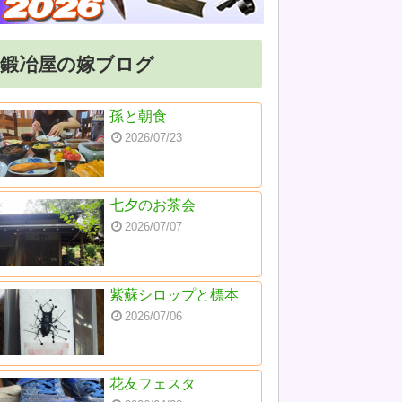
鍛冶屋の嫁ブログ
孫と朝食
2026/07/23
七夕のお茶会
2026/07/07
紫蘇シロップと標本
2026/07/06
花友フェスタ