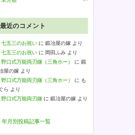
未分類
最近のコメント
七五三のお祝い
に
鍛冶屋の嫁
より
七五三のお祝い
に
岡田ふみ
より
野口式万能両刃鎌（三角ホー）
に
鍛
冶屋の嫁
より
野口式万能両刃鎌（三角ホー）
に
も
ぐら
より
野口式万能両刃鎌
に
鍛冶屋の嫁
より
年月別投稿記事一覧