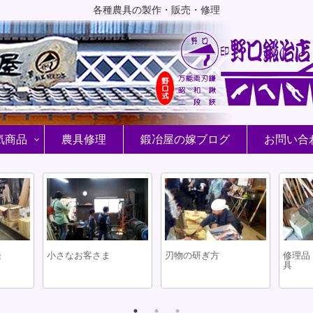
各種農具の製作・販売・修理
気商品
農具修理
鍛冶屋の嫁ブログ
お問い合
鎌
小さなお客さま
刃物の研ぎ方
修理品
具