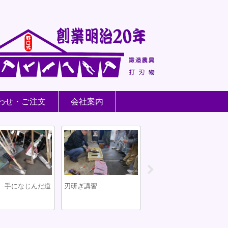
わせ・ご注文
会社案内
 手になじんだ道
刃研ぎ講習
町探検