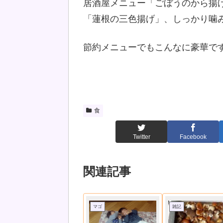
居酒屋メニュー「ごぼうのから揚
「蓮根の三色揚げ」、しっかり噛
節約メニューでもこんなに豪華で
食
Twitter
Facebook
関連記事
マゴ
雑記