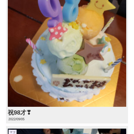
祝98才❣
2022/09/05
マゴ