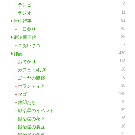
6
テレビ
11
ラジオ
91
年中行事
43
一日参り
25
鍛冶屋四代
7
ごあいさつ
430
雑記
118
おでかけ
20
カフェ つむぎ
6
ゴーヤの観察
16
ボランティア
145
マゴ
19
仲間たち
39
鍛冶屋のイベント
16
鍛冶屋の花々
16
鍛冶屋の裏庭
73
鍛冶屋の食卓