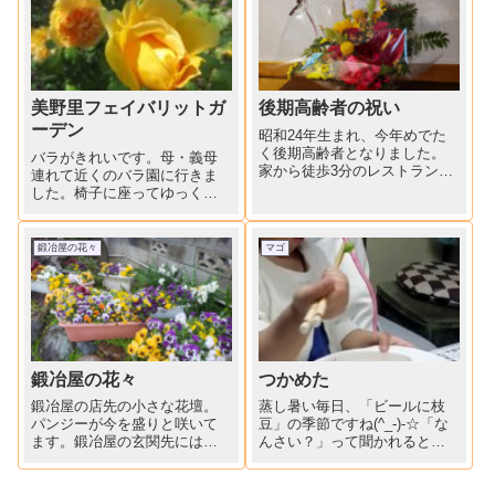
美野里フェイバリットガ
後期高齢者の祝い
ーデン
昭和24年生まれ、今年めでた
く後期高齢者となりました。
バラがきれいです。母・義母
家から徒歩3分のレストラン
連れて近くのバラ園に行きま
で、孫娘にバースディラン
した。椅子に座ってゆっくり
チ、祝ってもらいました。友
園内を眺めることもできま
人からサプライズのお花が！
す。
オーナーからメッセージ入
鍛冶屋の花々
マゴ
りプレート。そして3人から
は、バッグと靴のプレゼン
ト。主...
鍛冶屋の花々
つかめた
鍛冶屋の店先の小さな花壇。
蒸し暑い毎日、「ビールに枝
パンジーが今を盛りと咲いて
豆」の季節ですね(^_-)-☆「な
ます。鍛冶屋の玄関先には年
んさい？」って聞かれると
末に寄せ植えした鉢の花もま
「もうすぐにさい」と答える
だまだ元気に咲いてます。冬
マゴ。枝豆が大好きです。箸
にきれいに咲いて役目を終え
でつかんで口まで持っていき