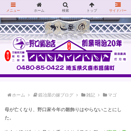
メニュー
ホーム
検索
トップ
サイドバー
ホーム
鍛冶屋の嫁ブログ
雑記
マゴ
母が亡くなり、野口家今年の雛飾りはやらないことにし
た。