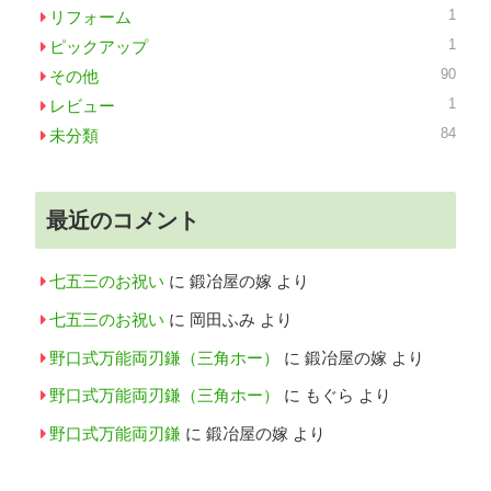
1
リフォーム
1
ピックアップ
90
その他
1
レビュー
84
未分類
最近のコメント
七五三のお祝い
に
鍛冶屋の嫁
より
七五三のお祝い
に
岡田ふみ
より
野口式万能両刃鎌（三角ホー）
に
鍛冶屋の嫁
より
野口式万能両刃鎌（三角ホー）
に
もぐら
より
野口式万能両刃鎌
に
鍛冶屋の嫁
より