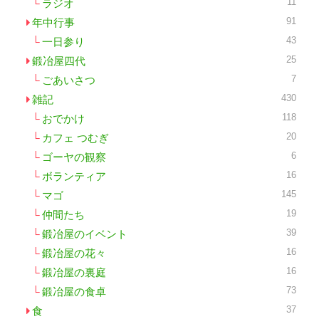
11
ラジオ
91
年中行事
43
一日参り
25
鍛冶屋四代
7
ごあいさつ
430
雑記
118
おでかけ
20
カフェ つむぎ
6
ゴーヤの観察
16
ボランティア
145
マゴ
19
仲間たち
39
鍛冶屋のイベント
16
鍛冶屋の花々
16
鍛冶屋の裏庭
73
鍛冶屋の食卓
37
食