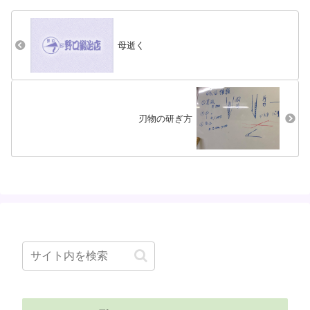
たシクラメン、外に出して水
ます。失敗なし。(｀^´) ﾄﾞﾔ
くれしていたら、再び蕾を付
ｯ! 「すきこそもののじょうず
け花も咲き始めました。鍛冶
なり」例えがち...
屋の裏...
母逝く
刃物の研ぎ方