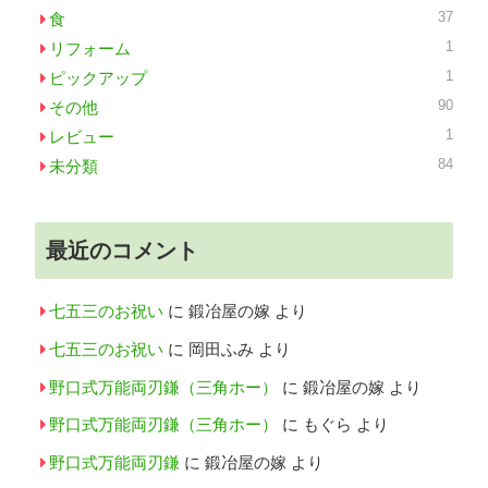
37
食
1
リフォーム
1
ピックアップ
90
その他
1
レビュー
84
未分類
最近のコメント
七五三のお祝い
に
鍛冶屋の嫁
より
七五三のお祝い
に
岡田ふみ
より
野口式万能両刃鎌（三角ホー）
に
鍛冶屋の嫁
より
野口式万能両刃鎌（三角ホー）
に
もぐら
より
野口式万能両刃鎌
に
鍛冶屋の嫁
より