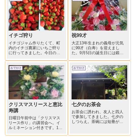
イチゴ狩り
祝99才
イチゴジャム作りたくて、町
大正13年生まれの義母が元気
内のイチゴ農家にいちご狩り
に99才（白寿）を迎えまし
に行ってきました。今日の外
た。9月5日の誕生日には鍛冶
の気温はそれほど暑くなく、
屋一家コロナ騒動でお祝いで
適当に摘むだけの作業なの
きず、数日遅れの誕生日会と
に、最初の意気込みはどこへ
なりました。一番上のひ孫が
おでかけ
おでかけ
やら、暑いし、腰は痛くなる
ちょうど22歳の誕生日だった
しで、２～30分ほどでギブア
ので、一緒に祝いました。家
ップ。ジャムにするにはもっ
の中では杖も使わず、入浴、...
たいな...
クリスマスリースと恵比
七夕のお茶会
寿講
お茶会に誘われ、友人と四人
で参加してきました。七夕の
日曜日午前中は「クリスマス
しつらえ。茶碗には短冊が。
リース作り」の講習会へ。イ
茶室には本木雅弘さんの書が
ルミネーション付きです。11
掛けられていました。手作り
月20日は「恵比寿講」午後か
のお料理と、ケーキもご馳走