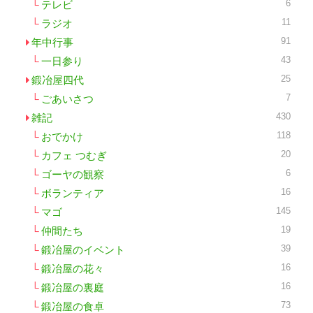
6
テレビ
11
ラジオ
91
年中行事
43
一日参り
25
鍛冶屋四代
7
ごあいさつ
430
雑記
118
おでかけ
20
カフェ つむぎ
6
ゴーヤの観察
16
ボランティア
145
マゴ
19
仲間たち
39
鍛冶屋のイベント
16
鍛冶屋の花々
16
鍛冶屋の裏庭
73
鍛冶屋の食卓