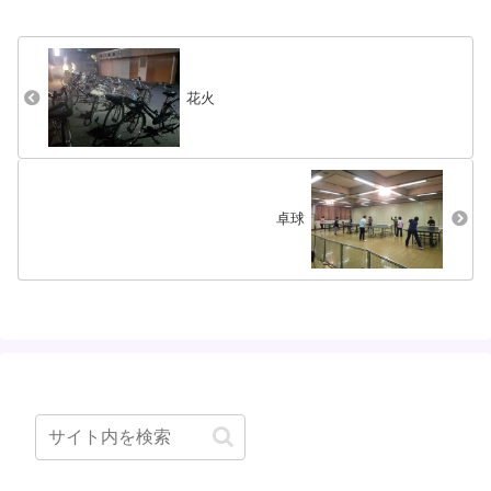
らは新米炊いて、サンマ（細
になり、良いひと時を過ごす
っ！）焼いて、けんちん汁作
ことができました。
り、お金が貯まるように( ´艸
｀)商売繁盛を願って、家中の
財布も一緒にお供えしま...
花火
卓球