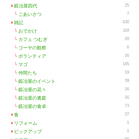
25
鍛冶屋四代
7
ごあいさつ
430
雑記
118
おでかけ
20
カフェ つむぎ
6
ゴーヤの観察
16
ボランティア
145
マゴ
19
仲間たち
39
鍛冶屋のイベント
16
鍛冶屋の花々
16
鍛冶屋の裏庭
73
鍛冶屋の食卓
37
食
1
リフォーム
1
ピックアップ