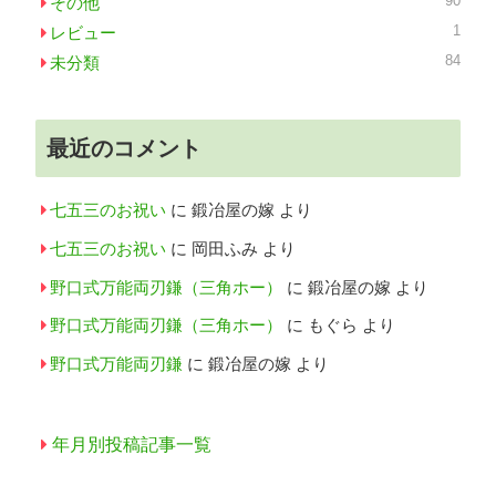
90
その他
1
レビュー
84
未分類
最近のコメント
七五三のお祝い
に
鍛冶屋の嫁
より
七五三のお祝い
に
岡田ふみ
より
野口式万能両刃鎌（三角ホー）
に
鍛冶屋の嫁
より
野口式万能両刃鎌（三角ホー）
に
もぐら
より
野口式万能両刃鎌
に
鍛冶屋の嫁
より
年月別投稿記事一覧