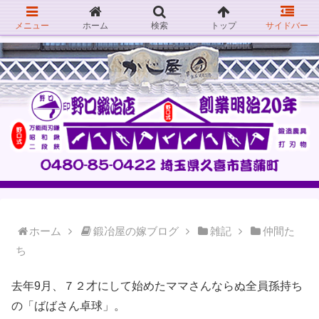
メニュー
ホーム
検索
トップ
サイドバー
ホーム
鍛冶屋の嫁ブログ
雑記
仲間た
ち
去年9月、７２才にして始めたママさんならぬ全員孫持ち
の「ばばさん卓球」。