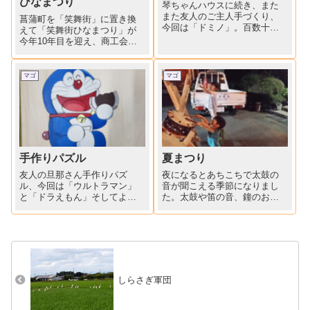
ひなまつり
琴ちゃんハウスに続き、また
また友人のご主人手づくり、
菖蒲町を「笑舞街」に置き換
今回は「ドミノ」。百数十枚
えて「笑舞街ひなまつり」が
の板にそれぞれ色を塗り、階
今年10年目を迎え、商工会婦
段や鈴、子供の大好きな「す
人部による「手作りつるし
みっこぐらし」のキャラクタ
雛」が展示されています。期
ーのドミノもあります。並べ
間中はどなたでも自由に見る
マゴ
マゴ
てる途中で倒してしまった
ことができます。つるし雛は
り、大人がやってもはまりま
モラージュ菖蒲１階インフォ
す。孫っ...
メーションコートにも飾られ
ていま...
手作りパズル
夏まつり
友人の旦那さん手作りパズ
夜になるとあちこちで太鼓の
ル、今回は「ウルトラマン」
音が聞こえる季節になりまし
と「ドラえもん」そしてよく
た。太鼓や笛の音、鐘のお
回る「コマ」いつもながらの
と、なぜかウキウキします
素晴らしい仕上がりに感激、
ね。今日は庭に太鼓一連隊が
孫たちも大喜び。
来てくれました。２歳のマゴ
達は大喜び、夏祭りが楽しみ
です。
しらさぎ軍団