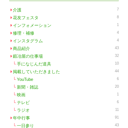
7
介護
8
花友フェスタ
1
インフォメーション
4
修理・補修
4
インスタグラム
43
商品紹介
32
鍛冶屋の仕事場
10
手になじんだ道具
44
掲載していただきました
6
YouTube
20
新聞・雑誌
1
映画
6
テレビ
11
ラジオ
91
年中行事
43
一日参り