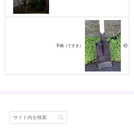
手鋤（てすき）