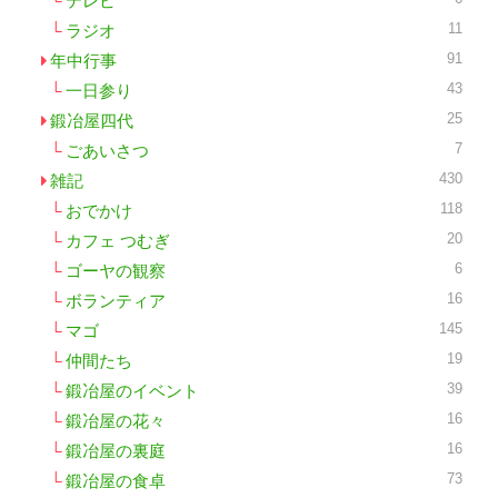
テレビ
11
ラジオ
91
年中行事
43
一日参り
25
鍛冶屋四代
7
ごあいさつ
430
雑記
118
おでかけ
20
カフェ つむぎ
6
ゴーヤの観察
16
ボランティア
145
マゴ
19
仲間たち
39
鍛冶屋のイベント
16
鍛冶屋の花々
16
鍛冶屋の裏庭
73
鍛冶屋の食卓