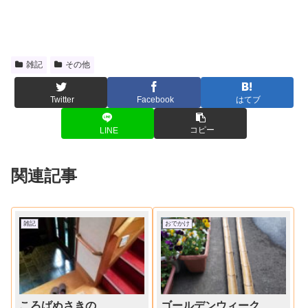
雑記
その他
Twitter
Facebook
はてブ
コピー
LINE
関連記事
雑記
おでかけ
ころばぬさきの
ゴールデンウィーク