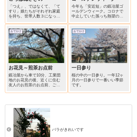
「つえ」、ではなくて、「て
今年も「安近短」の鍛冶屋ゴ
すり」娘たちがそれぞれ家庭
ールデンウィーク。コロナで
を持ち、世帯人数３になった
中止していた孫っち熱望の
我が家。９０歳の母、６６、
「そうめん流し」孫から解放
６５歳の息子と嫁。家のあち
されて、5月5日は仲間たち恩
こちに手すりが必須です。 ト
師のご命日に参加。お墓参り
おでかけ
おでかけ
イレに風呂に玄関に階段に最
の後はこれまたコロナで中止
近居間の段差がきつくなった
していた会食を三年ぶりに開
義母。現在の家を建てたのは
催。写真見ると三年の経過が
３...
わかる...
お花見～煎茶お点前
一日参り
鍛冶屋から車で10分、工業団
桜の中の一日参り。一年12ヶ
地のお花見の後、近くに住む
月の一日参りで一番いい季節
友人のお煎茶のお点前、ごち
です。
そうになりました。
バラがきれいです