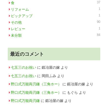
37
食
1
リフォーム
1
ピックアップ
90
その他
1
レビュー
84
未分類
最近のコメント
七五三のお祝い
に
鍛冶屋の嫁
より
七五三のお祝い
に
岡田ふみ
より
野口式万能両刃鎌（三角ホー）
に
鍛冶屋の嫁
より
野口式万能両刃鎌（三角ホー）
に
もぐら
より
野口式万能両刃鎌
に
鍛冶屋の嫁
より