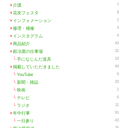
7
介護
8
花友フェスタ
2
インフォメーション
4
修理・補修
4
インスタグラム
43
商品紹介
32
鍛冶屋の仕事場
10
手になじんだ道具
44
掲載していただきました
6
YouTube
20
新聞・雑誌
1
映画
6
テレビ
11
ラジオ
91
年中行事
43
一日参り
25