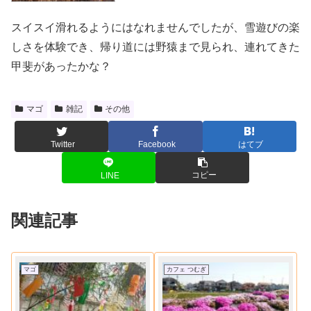
スイスイ滑れるようにはなれませんでしたが、雪遊びの楽
しさを体験でき、帰り道には野猿まで見られ、連れてきた
甲斐があったかな？
マゴ
雑記
その他
Twitter
Facebook
はてブ
コピー
LINE
関連記事
マゴ
カフェ つむぎ