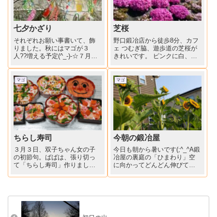
七夕かざり
芝桜
それぞれお願い事書いて、飾
野口鍛冶店から徒歩8分、カフ
りました。秋にはマゴが３
ェ つむぎ脇、遊歩道の芝桜が
人??増える予定(^_-)-☆７月以
きれいです。 ピンクに白、ま
降、ババ個人的（主に遊び）
だまだこれから咲く花もあり
な予定は極力入れないように
ます。公園の桜は散ってしま
しています（*^_^*）２年生の
いましたが、こんな天気のい
マゴ
マゴ
マゴのおねがいごと、男の子
い日には、テラスでコーヒー
なのに字がちっちゃ((+_+))
飲みながら、ゆっくり花でも
「みんながへ...
眺めていたい気分ですね。野...
ちらし寿司
今朝の鍛冶屋
３月３日、双子ちゃん女の子
今日も朝から暑いです(;^_^A鍛
の初節句。ばばは、張り切っ
冶屋の裏庭の「ひまわり」空
て「ちらし寿司」作りまし
に向かってどんどん伸びて大
た。酢飯に混ぜたのは「かん
輪の花を咲かせています。ひ
ぴょう・干しシイタケ・タケ
まわりの花言葉「憧れ」9月5
ノコ」を甘辛く煮たもの。ち
日に98歳の誕生日を迎える鍛
らしの具は、「いくら・エ
冶屋のゴッドマザー‼空に向か
ビ・酢蓮・ニンジン・錦糸
って背伸びして、今朝もはよ
卵・菜の花・キヌサヤ・でん
から洗濯物を干して...