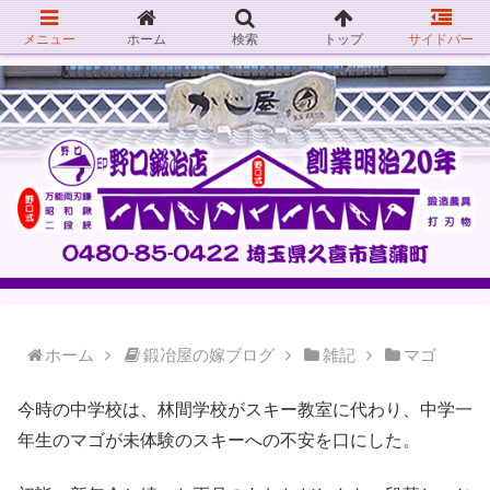
メニュー
ホーム
検索
トップ
サイドバー
ホーム
鍛冶屋の嫁ブログ
雑記
マゴ
今時の中学校は、林間学校がスキー教室に代わり、中学一
年生のマゴが未体験のスキーへの不安を口にした。