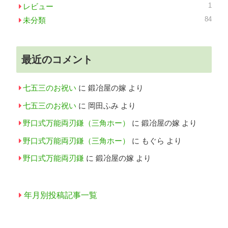
1
レビュー
84
未分類
最近のコメント
七五三のお祝い
に
鍛冶屋の嫁
より
七五三のお祝い
に
岡田ふみ
より
野口式万能両刃鎌（三角ホー）
に
鍛冶屋の嫁
より
野口式万能両刃鎌（三角ホー）
に
もぐら
より
野口式万能両刃鎌
に
鍛冶屋の嫁
より
年月別投稿記事一覧