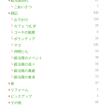
鍛冶屋四代
7
ごあいさつ
430
雑記
118
おでかけ
20
カフェ つむぎ
6
ゴーヤの観察
16
ボランティア
145
マゴ
19
仲間たち
39
鍛冶屋のイベント
16
鍛冶屋の花々
16
鍛冶屋の裏庭
73
鍛冶屋の食卓
37
食
1
リフォーム
1
ピックアップ
90
その他