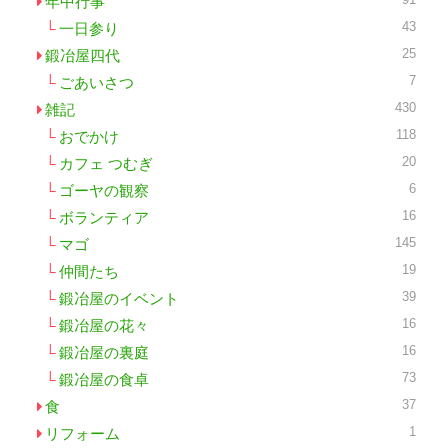
年中行事
43
一日参り
25
鍛冶屋四代
7
ごあいさつ
430
雑記
118
おでかけ
20
カフェ つむぎ
6
ゴーヤの観察
16
ボランティア
145
マゴ
19
仲間たち
39
鍛冶屋のイベント
16
鍛冶屋の花々
16
鍛冶屋の裏庭
73
鍛冶屋の食卓
37
食
1
リフォーム