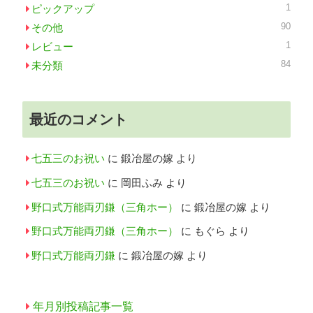
1
ピックアップ
90
その他
1
レビュー
84
未分類
最近のコメント
七五三のお祝い
に
鍛冶屋の嫁
より
七五三のお祝い
に
岡田ふみ
より
野口式万能両刃鎌（三角ホー）
に
鍛冶屋の嫁
より
野口式万能両刃鎌（三角ホー）
に
もぐら
より
野口式万能両刃鎌
に
鍛冶屋の嫁
より
年月別投稿記事一覧