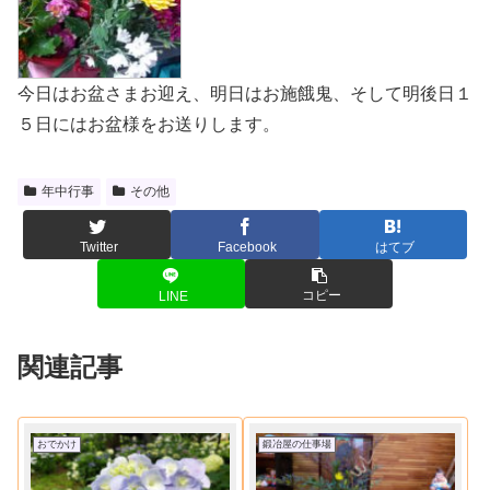
今日はお盆さまお迎え、明日はお施餓鬼、そして明後日１
５日にはお盆様をお送りします。
年中行事
その他
Twitter
Facebook
はてブ
コピー
LINE
関連記事
おでかけ
鍛冶屋の仕事場