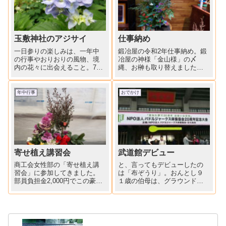
玉敷神社のアジサイ
仕事納め
一日参りの楽しみは、一年中
鍛冶屋の令和2年仕事納め。鍛
の行事やおりおりの風物、境
冶屋の神様「金山様」の〆
内の花々に出会えること。7月
縄、お榊も取り替えました。
1日は三箇神社の「初山参り」
鍛冶屋の仕事場も鍛冶屋の裏
と玉敷神社の「アジサイ」。
庭もきれいに掃除しました。
コロナ禍で三密避けるため、
鍛冶屋の玄関にはお正月を迎
年中行事
おでかけ
咲く前に摘み取ったり、せっ
えるお花を生けました。行政
かく咲いた花を切り取ったり
の収集が昨日で終わり、来年
と寂しい限りですが、玉敷神
まで持ち越しのごみの山。来
社...
年は7...
寄せ植え講習会
武道館デビュー
商工会女性部の「寄せ植え講
と、言ってもデビューしたの
習会」に参加してきました。
は「布ぞうり」。おんとし９
部員負担金2,000円でこの豪華
１歳の伯母は、グラウンドゴ
さ！来年は年女(^_-)-☆、干支
ルフ・野菜作り・そして布ぞ
のピックを刺して完成‼後ろに
うり作り現役の元気ばあちゃ
見えるブーツ、一年下駄箱に
んです。「特定非営利活動法
しまっておいたらカビが生え
人パドルジャークス体操協
てしまいました。洗って天日
会」さんの２０周年記念武道