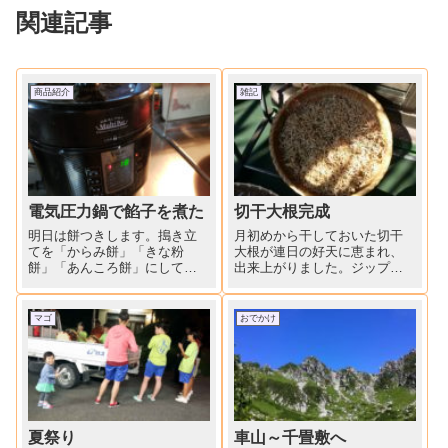
関連記事
商品紹介
雑記
電気圧力鍋で餡子を煮た
切干大根完成
明日は餅つきします。搗き立
月初めから干しておいた切干
てを「からみ餅」「きな粉
大根が連日の好天に恵まれ、
餅」「あんころ餅」にして食
出来上がりました。ジップロ
べると美味しいですね。電気
ックに乾燥材を入れ、冷凍保
圧力鍋であんこを作りまし
存しました。後口も上手くで
た。三度ほど煮こぼした小豆
きるといいな。大根、白菜漬
マゴ
おでかけ
を圧力鍋に水と一緒に入れて
けも準備中です。下漬けがで
18分にセット。吹きこぼれ
きたら、ゆず、柿の皮、昆
も、圧力の調整もなしで、ほ
布、ニンニク、そして赤唐辛
ったらかし...
子入れて...
夏祭り
車山～千畳敷へ