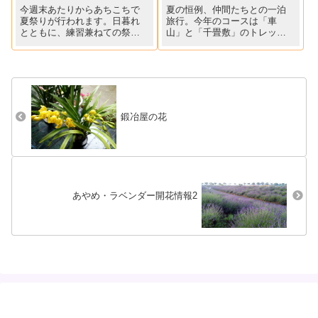
今週末あたりからあちこちで
夏の恒例、仲間たちとの一泊
夏祭りが行われます。日暮れ
旅行。今年のコースは「車
とともに、練習兼ねての祭り
山」と「千畳敷」のトレッキ
のおふれ太鼓が聞こえてきま
ングそして「駒ヶ根キャンプ
す。小学生・中学生に混じっ
センター」コテージでの宿泊
て、１才のマゴもバチ替わり
夫婦4組他男女合わせて11名、
の割りばしで、太鼓打ちのマ
平均年齢65～66才位、かな(1
ネして大喜びです。ジジの脚
名79才が平均上げてます）？
借りて、家での練習に余念が
車山、一寸先が見えない...
ありま...
鍛冶屋の花
あやめ・ラベンダー開花情報2