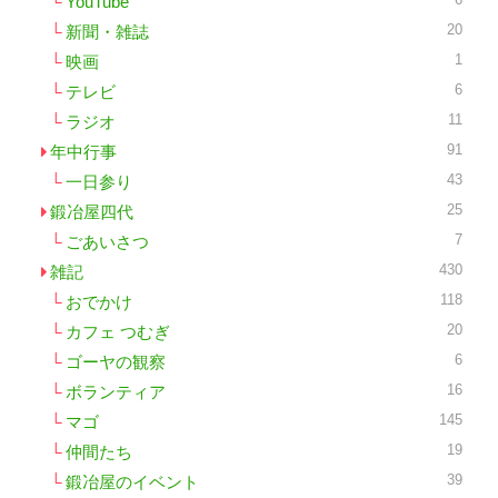
YouTube
20
新聞・雑誌
1
映画
6
テレビ
11
ラジオ
91
年中行事
43
一日参り
25
鍛冶屋四代
7
ごあいさつ
430
雑記
118
おでかけ
20
カフェ つむぎ
6
ゴーヤの観察
16
ボランティア
145
マゴ
19
仲間たち
39
鍛冶屋のイベント