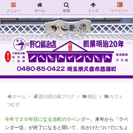
メニュー
ホーム
検索
トップ
サイドバー
ホーム
鍛冶屋の嫁ブログ
雑記
カフェ
つむぎ
今年で２０年目になる当町のラベンダー
、来年から「ラベ
ンダー堤」が終了になると聞いて、出かけたついでにちょ