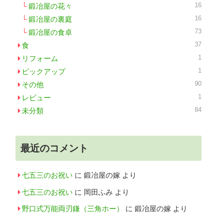
16
鍛冶屋の花々
16
鍛冶屋の裏庭
73
鍛冶屋の食卓
37
食
1
リフォーム
1
ピックアップ
90
その他
1
レビュー
84
未分類
最近のコメント
七五三のお祝い
に
鍛冶屋の嫁
より
七五三のお祝い
に
岡田ふみ
より
野口式万能両刃鎌（三角ホー）
に
鍛冶屋の嫁
より