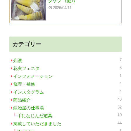
タケノコ掘り
2026/04/11
カテゴリー
7
介護
8
花友フェスタ
1
インフォメーション
4
修理・補修
4
インスタグラム
43
商品紹介
32
鍛冶屋の仕事場
10
手になじんだ道具
44
掲載していただきました
6