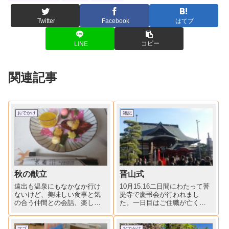
Twitter
Facebook
はてブ
コピー
LINE
関連記事
おでかけ
雑記
秋の献立
晋山式
遠出も温泉にもなかなか行け
10月15.16二日間にわたって菩
ないけど、美味しい食事と気
提寺で慶弔会が行われまし
の合う仲間との会話、楽しい
た。一日目はご住職が亡くな
ひと時でした。
ったことの仏事、二日目は新
しいご住職交代の慶事、晋山
式。二日目早朝より行われる
マゴ
おでかけ