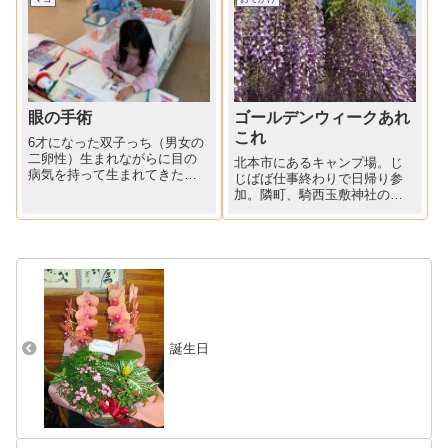
行列、を見に出かけました。
双子のお世話で忙しい(＠_＠;)
ババですが、一生に一...
眼の手術
ゴールデンウィークあれ
これ
6才になった双子っち（男女の
二卵性）生まれながらに目の
北本市にあるキャンプ場。じ
病気を持って生まれてきたあ
じばば仕事終わりで日帰り参
ーちゃんは、最近眼鏡にもよ
加。隣町、騎西玉敷神社の
うやく慣れてきました。メガ
藤。ちょっと遠出して、孫連
ネがとってもよく似合うあー
れで楽しめる熊谷の温泉施設
ちゃん、ばばは「メガネ天
へ。屋上で水遊びや、潮干狩
使」と呼んでます（ババ孫ば
り？体験。そして5日は、仲間
かです）「逆さまつげ」の手
たちと先に逝った仲間のお墓
術のた...
参りの後は、お寺の境内で、
うどん...
誕生日