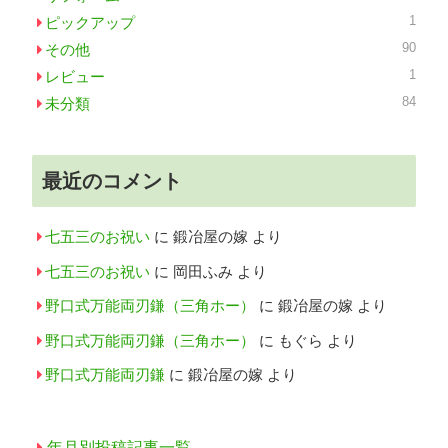
1
ピックアップ
90
その他
1
レビュー
84
未分類
最近のコメント
七五三のお祝い
に
鍛冶屋の嫁
より
七五三のお祝い
に
岡田ふみ
より
野口式万能両刃鎌（三角ホー）
に
鍛冶屋の嫁
より
野口式万能両刃鎌（三角ホー）
に
もぐら
より
野口式万能両刃鎌
に
鍛冶屋の嫁
より
年月別投稿記事一覧