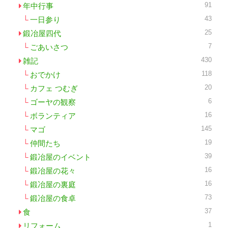
91
年中行事
43
一日参り
25
鍛冶屋四代
7
ごあいさつ
430
雑記
118
おでかけ
20
カフェ つむぎ
6
ゴーヤの観察
16
ボランティア
145
マゴ
19
仲間たち
39
鍛冶屋のイベント
16
鍛冶屋の花々
16
鍛冶屋の裏庭
73
鍛冶屋の食卓
37
食
1
リフォーム