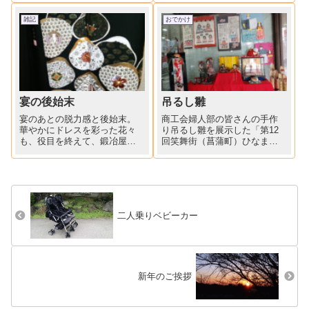
く、係りの仕事や部活動、勉
回の入退院を繰り返し、双子
強に一生懸命取り組み」「欠
ゆえの大変さも多々ありまし
雑記
おでかけ
席１日（風邪）」の３年間、
たが、こうしてみんなに祝っ
オール5の成績（ではないが）
てもらえて幸せです。なかな
より、ババはうれしいよ(*^^*...
かツーショットが撮れません
(~...
宴の後始末
吊るし雛
宴のあとの脱力感と後始末。
商工会婦人部の皆さんの手作
華やかにドレスを彩った花々
り吊るし雛を展示した「第12
も、役目を終えて、鍛冶屋の
回笑舞街（菖蒲町）ひなまつ
玄関に。着納め？貝合わせ柄
り」が開催されています。昨
留袖。
日は二胡の演奏もあり義母と
行ってきました。3月4日まで
やっていますので、近くの方
是非お出かけください。次女
の長女のお雛様は、嫁ぎ先の
二人乗りベビーカー
お...
新年のご挨拶