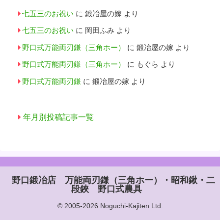
七五三のお祝い
に
鍛冶屋の嫁
より
七五三のお祝い
に
岡田ふみ
より
野口式万能両刃鎌（三角ホー）
に
鍛冶屋の嫁
より
野口式万能両刃鎌（三角ホー）
に
もぐら
より
野口式万能両刃鎌
に
鍛冶屋の嫁
より
年月別投稿記事一覧
野口鍛冶店 万能両刃鎌（三角ホー）・昭和鍬・二
段鋏 野口式農具
© 2005-2026 Noguchi-Kajiten Ltd.