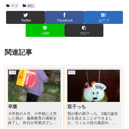
マゴ
雑記
Twitter
Facebook
はてブ
コピー
LINE
関連記事
マゴ
マゴ
卒業
双子っち
９年前の４月、小学校に入学
我が家の双子っち、2歳の誕生
した孫が、義務教育の過程を
日を迎えることができまし
終了し、昨日が卒業式でし
た。ウィルス性の風邪や、川
た。「友達にもだれにも優し
崎病にかかり、生まれてから4