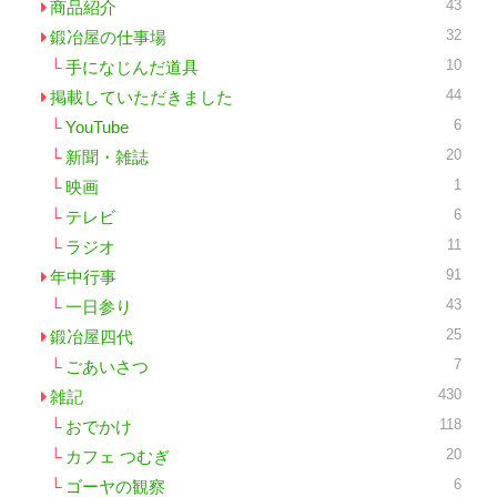
43
商品紹介
32
鍛冶屋の仕事場
10
手になじんだ道具
44
掲載していただきました
6
YouTube
20
新聞・雑誌
1
映画
6
テレビ
11
ラジオ
91
年中行事
43
一日参り
25
鍛冶屋四代
7
ごあいさつ
430
雑記
118
おでかけ
20
カフェ つむぎ
6
ゴーヤの観察