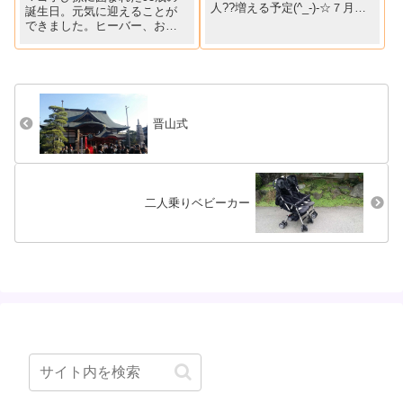
人??増える予定(^_-)-☆７月以
誕生日。元気に迎えることが
降、ババ個人的（主に遊び）
できました。ヒーバー、おめ
な予定は極力入れないように
でとう(^O^)／
しています（*^_^*）２年生の
マゴのおねがいごと、男の子
なのに字がちっちゃ((+_+))
「みんながへ...
晋山式
二人乗りベビーカー