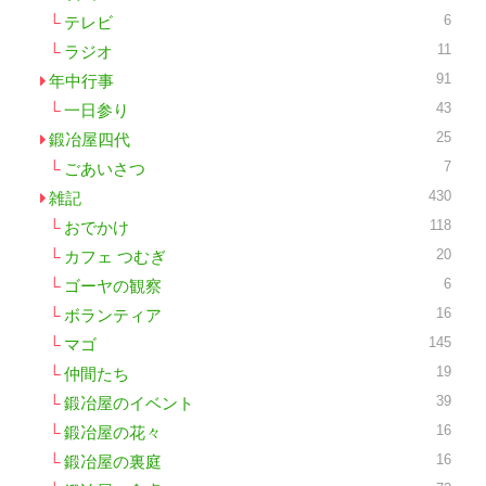
6
テレビ
11
ラジオ
91
年中行事
43
一日参り
25
鍛冶屋四代
7
ごあいさつ
430
雑記
118
おでかけ
20
カフェ つむぎ
6
ゴーヤの観察
16
ボランティア
145
マゴ
19
仲間たち
39
鍛冶屋のイベント
16
鍛冶屋の花々
16
鍛冶屋の裏庭