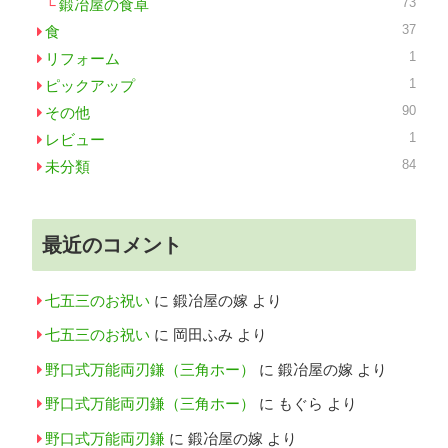
73
鍛冶屋の食卓
37
食
1
リフォーム
1
ピックアップ
90
その他
1
レビュー
84
未分類
最近のコメント
七五三のお祝い
に
鍛冶屋の嫁
より
七五三のお祝い
に
岡田ふみ
より
野口式万能両刃鎌（三角ホー）
に
鍛冶屋の嫁
より
野口式万能両刃鎌（三角ホー）
に
もぐら
より
野口式万能両刃鎌
に
鍛冶屋の嫁
より