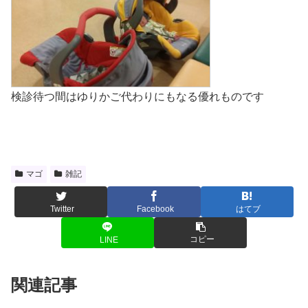
検診待つ間はゆりかご代わりにもなる優れものです
マゴ
雑記
Twitter
Facebook
はてブ
コピー
LINE
関連記事