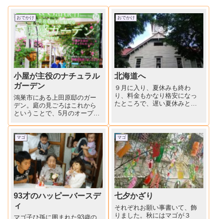
おでかけ
おでかけ
小屋が主役のナチュラル
北海道へ
ガーデン
９月に入り、夏休みも終わ
り、料金もかなり格安になっ
鴻巣市にある上田原邸のガー
たところで、遅い夏休みとっ
デン。庭の見ごろはこれから
て、行ってきました北海道。
ということで、5月のオープン
２０数年前小さかった子供を
ガーデンにまた出直すこと
連れて行った以来の北海道。
に。突然伺ったにもかかわら
テレビや雑誌で見る機会が多
ず、温かいおもてなしと、奥
マゴ
マゴ
い北海道は、つい最近も行っ
様の書やセンスのいい趣味の
たことがあるように感じてし
あれこれを見させていただき
まいます...
ました。出会いに感謝！で
す。
93才のハッピーバースデ
七夕かざり
ィ
それぞれお願い事書いて、飾
りました。秋にはマゴが３
マゴ子ひ孫に囲まれた93歳の