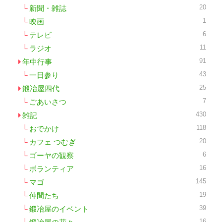
20
新聞・雑誌
1
映画
6
テレビ
11
ラジオ
91
年中行事
43
一日参り
25
鍛冶屋四代
7
ごあいさつ
430
雑記
118
おでかけ
20
カフェ つむぎ
6
ゴーヤの観察
16
ボランティア
145
マゴ
19
仲間たち
39
鍛冶屋のイベント
16