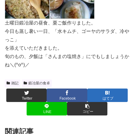
土曜日鍛冶屋の昼食、栗ご飯作りました。
今日も蒸し暑い一日、「水キムチ、ゴーヤのサラダ、冷や
っこ」
を添えていただきました。
旬のもの、夕飯は「さんまの塩焼き」にでもしましょうか
ね＼(^o^)／
雑記
鍛冶屋の食卓
Twitter
Facebook
はてブ
コピー
LINE
関連記事