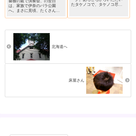
薔薇の庭で演奏会、の翌日
たタケノコで、タケノコ尽く
は、家族で伊奈のバラ公園
しの料理作ったり、（たけの
へ。まさに見頃、たくさんの
こご飯、煮物、春巻き、タケ
人で賑わっていました。
ノコとフキの煮物、酢味噌和
え、若竹汁、そしてネギぬ
た）近くに住む長女・次女家
族とのステイホームバーベキ
ューした...
北海道へ
床屋さん