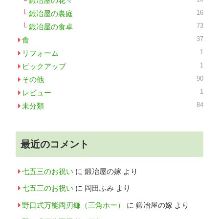
鍛冶屋の花々
16
鍛冶屋の裏庭
73
鍛冶屋の食卓
37
食
1
リフォーム
1
ピックアップ
90
その他
1
レビュー
84
未分類
最近のコメント
七五三のお祝い
に
鍛冶屋の嫁
より
七五三のお祝い
に
岡田ふみ
より
野口式万能両刃鎌（三角ホー）
に
鍛冶屋の嫁
より