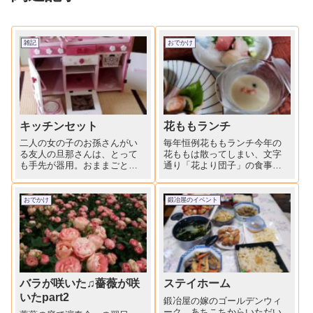
雑記
おでかけ
キッチンセット
花ももランチ
二人の女の子のお孫さんがい
毎年恒例花ももランチ今年の
る友人の旦那さんは、とって
花ももは散ってしまい、文字
も手先が器用。おままごとの
通り「花より団子」の食事会
キッチンセットを手づくりで
です。いつもながらの板さん
作っちゃいます。小物類もた
の心づかいの献立。次回、秋
くさん、ケーキも玉ねぎも細
の食事会が楽しみです。
おでかけ
鍛冶屋のイベント
かいところに気配り
が・・・・目盛だってちゃん
と付いてます。わたしの一番
のビックリは、...
バラが咲いた♫薔薇が咲
ステイホーム
いたpart2
鍛冶屋の嫁のゴールデンウィ
ーク。あちこちからいただい