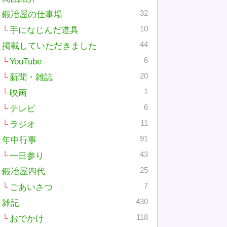
32
鍛冶屋の仕事場
10
手になじんだ道具
44
掲載していただきました
6
YouTube
20
新聞・雑誌
1
映画
6
テレビ
11
ラジオ
91
年中行事
43
一日参り
25
鍛冶屋四代
7
ごあいさつ
430
雑記
118
おでかけ