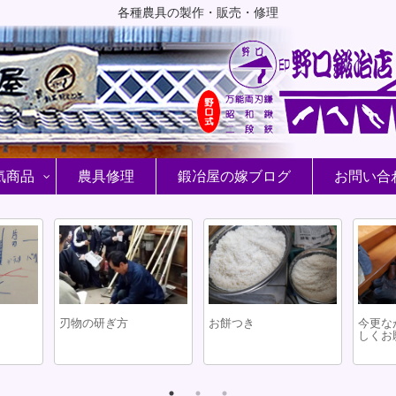
各種農具の製作・販売・修理
気商品
農具修理
鍛冶屋の嫁ブログ
お問い合
刃物の研ぎ方
お餅つき
今更な
しくお