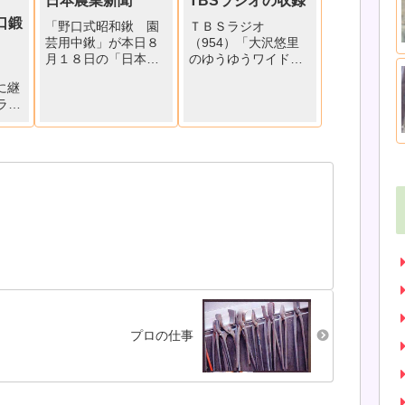
日本農業新聞
TBSラジオの収録
野口鍛
「野口式昭和鍬 園
ＴＢＳラジオ
芸用中鍬」が本日８
（954）「大沢悠里
月１８日の「日本農
のゆうゆうワイド」
業新聞」に掲載され
【毒蝮三太夫のミュ
来に継
ました。「子どもが
ージックプレゼン
ラジ
主役 農作業」の農
ト】の収録が野口鍛
作業グッズ「子ども
冶店で行われまし
でも使いやすい鍬」
た。放送日は 9月29
で野口
として紹介されてい
日（木）午前10時28
れま
ます。実際、近所の
分から10時52分で
#1
梨農家の小学３年生
す。お店に並んだ農
代目
の子どもさんに使っ
具・刃物を興味深そ
 野
ていただいている様
うにご覧になる、マ
」
子を写...
ムシ...
プロの仕事