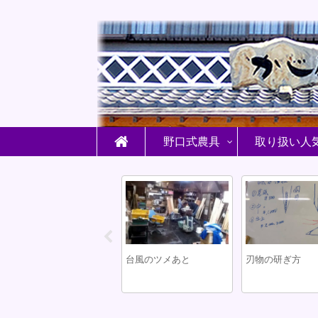
野口式農具
取り扱い人
野口式万能両刃鎌
台風のツメあと
刃物の研ぎ方