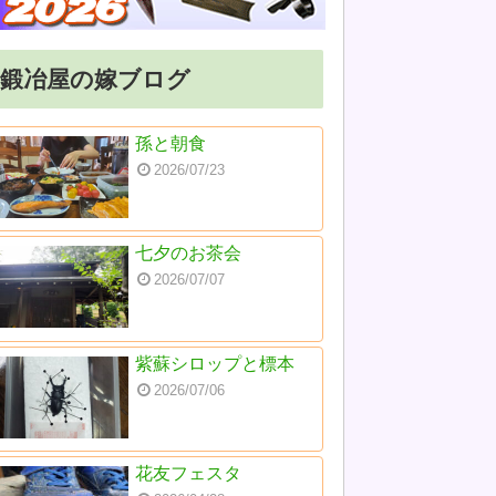
鍛冶屋の嫁ブログ
孫と朝食
2026/07/23
七夕のお茶会
2026/07/07
紫蘇シロップと標本
2026/07/06
花友フェスタ