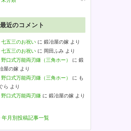
未分類
最近のコメント
七五三のお祝い
に
鍛冶屋の嫁
より
七五三のお祝い
に
岡田ふみ
より
野口式万能両刃鎌（三角ホー）
に
鍛
冶屋の嫁
より
野口式万能両刃鎌（三角ホー）
に
も
ぐら
より
野口式万能両刃鎌
に
鍛冶屋の嫁
より
年月別投稿記事一覧