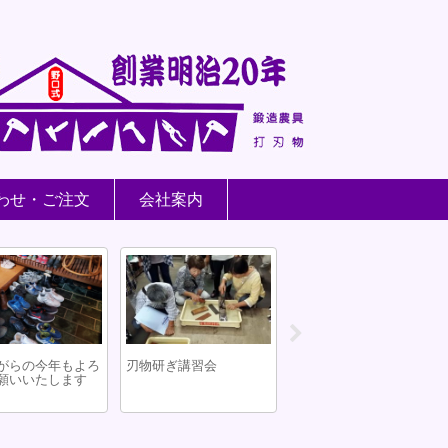
わせ・ご注文
会社案内
がらの今年もよろ
刃物研ぎ講習会
my包丁
願いいたします