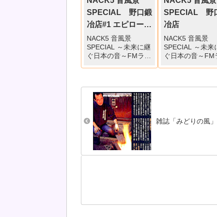
NACK5 音風景
NACK5 音風景
SPECIAL 野口鍛
SPECIAL 
冶店#1 エピローグ
冶店
～四代目 野口廣男
NACK5 音風景
NACK5 音風景
SPECIAL ～未来に継
SPECIAL ～未
～三代目 野口孝一
ぐ日本の音～FMラジ
ぐ日本の音～FM
オ NACK5で
オ NACK5で
2024/5/19（日）
2024/5/19（日）
12:55～13:55 で野口
12:55～13:55 
鍛冶店が放送されま
鍛冶店が放送さ
した。野口鍛冶店#1
した。 野口鍛冶店
エピローグ～四代目
エピローグ～四
野口廣男～三代目 野
野口廣男～三代目
雑誌「みどりの風
口孝一（12:19）▶
口孝一（12:19）
N...
野...