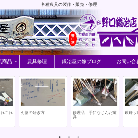
各種農具の製作・販売・修理
気商品
農具修理
鍛冶屋の嫁ブログ
お問い合
あれこれ
刃物の研ぎ方
修理品 手になじんだ道
鍬鎌 
具