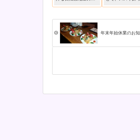
になり、40年が経ち
お団子作って、
ました。二人の父は
屋に集合。生憎
亡くなりましたが、
り空で満月が見
二人の母は御歳92歳
いと、双子っち
になりますが元気で
がまれ庭で花火
す。マゴ3人にも恵ま
り際、ちょこっ
年末年始休業のお
れ、おかげさまで元
出したお月様に
気に40年が迎えられ
びの双子っちで
ました。9年前大きな
病気・手術を...