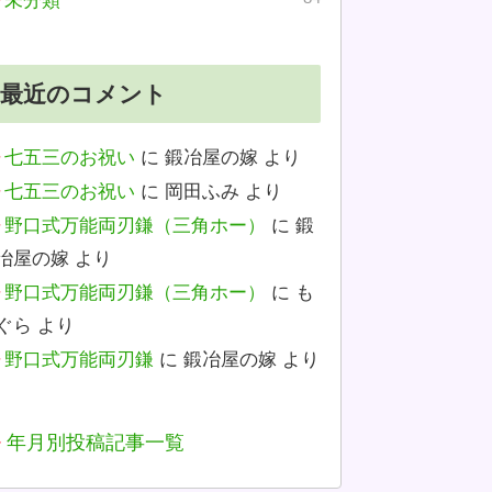
未分類
最近のコメント
七五三のお祝い
に
鍛冶屋の嫁
より
七五三のお祝い
に
岡田ふみ
より
野口式万能両刃鎌（三角ホー）
に
鍛
冶屋の嫁
より
野口式万能両刃鎌（三角ホー）
に
も
ぐら
より
野口式万能両刃鎌
に
鍛冶屋の嫁
より
年月別投稿記事一覧