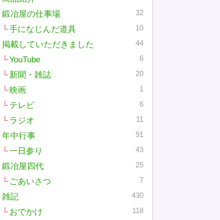
32
鍛冶屋の仕事場
10
手になじんだ道具
44
掲載していただきました
6
YouTube
20
新聞・雑誌
1
映画
6
テレビ
11
ラジオ
91
年中行事
43
一日参り
25
鍛冶屋四代
7
ごあいさつ
430
雑記
118
おでかけ