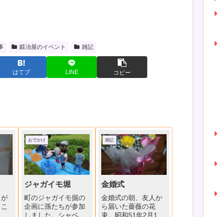
事
鍛冶屋のイベント
雑記
はてブ
LINE
コピー
おでかけ
雑記
ジャガイモ堀
金婚式
月が
町のジャガイモ掘の
金婚式の朝、友人か
うこ
企画に孫たちが参加
ら届いた薔薇の花
って
しました。シャベル
束。昭和51年2月16