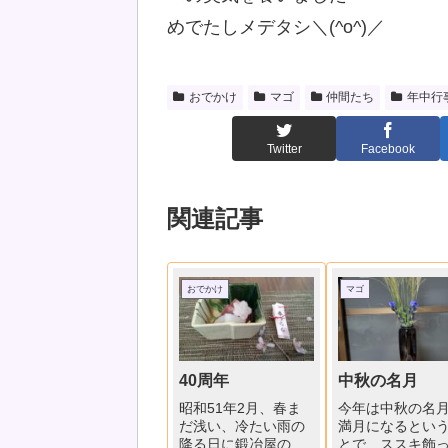
めでたしメデタシ＼(^o^)／
おでかけ
マゴ
仲間たち
年中行
Twitter
Facebook
関連記事
おでかけ
マゴ
40周年
中秋の名月
昭和51年2月、春ま
今年は中秋の名
だ浅い、冷たい雨の
満月になるとい
降る日に鍛冶屋の嫁
とで、ススキ飾