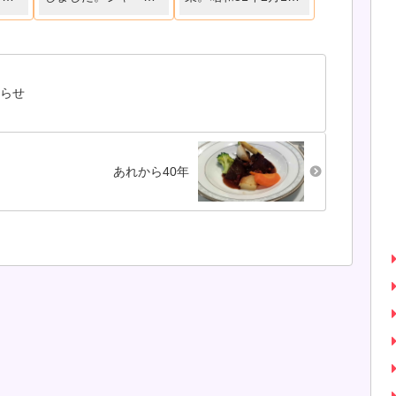
鍛冶
が配られ、神妙な顔
日の結婚式は、小雨
の曇
して説明聞いてま
降る寒い日でした。
えな
す。前の日の雨で少
50年後の今日は春を
にせ
しぬかるんだ畑にブ
思わせるような暖か
。帰
ルーシートが引か
い日です。問「結婚
と顔
れ、初めてのジャガ
50年、何思う？」答
知らせ
大喜
イモ堀スタート。
「家族が居て、何気
す。
段々慣れてきて楽し
ない日常が一番」
くなってきました。
帰りに自分で掘った
あれから40年
ジャガイモを...