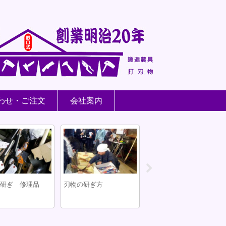
わせ・ご注文
会社案内
刃研ぎ 修理品
刃物の研ぎ方
野口式万能両刃鎌 修理
しました