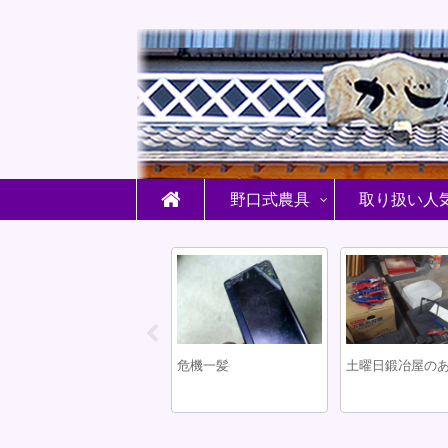
野口式農具
取り扱い人
小さなお客さま
危機一髪
土曜日鍛冶屋の