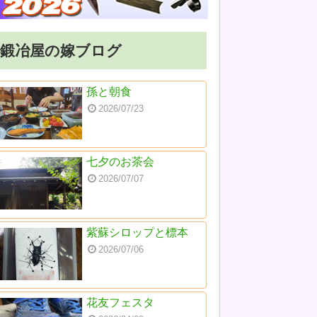
鍛冶屋の嫁ブログ
孫と朝食
2026/07/23
七夕のお茶会
2026/07/07
紫蘇シロップと標本
2026/07/06
花友フェスタ