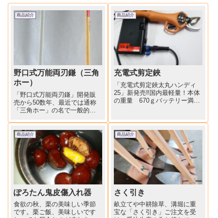
商品紹介
商品紹介
野口式万能両刃鎌（三角
充電式剪定鋏
ホー）
「充電式剪定鋏太丸ハンディ
25」新発売‼国内最軽量！本体
「野口式万能両刃鎌」開発販
の重量 670ｇバッテリー満充
売から50数年、最近では通称
電で2,000本から6,000本切断可
「三角ホー」の名で一般的に
能。特別価格 58,000円
は出回っているようです。カ
ーメン君YouTubeで紹介されて
います。開発時は木柄のみで
商品紹介
商品紹介
したが、身長の高い方、ご高
齢の方からの声で、柄を長く
してほしい、少しでも軽...
ぽろたん鬼皮傷入れ器
さく引き
食欲の秋、栗の美味しい季節
畝立てや中耕除草、溝堀に重
です。栗ご飯、美味しいです
宝な「さく引き」ご注文を受