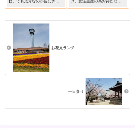
ね。でも厄介なのが皮むき。
け、受注生産の為お待たせし
特に大変なのが「鬼皮むき」
ていた「さく引き」明日から
「鬼皮が簡単に剥けたら」そ
順次荷造りして、お客様のも
んな思いを解決した画期的な
とにお届けいたします。
栗「ポロタン」野口式「ぽろ
たん鬼皮傷入れ器」、栗生産
農家に好評です。「ポロタン
鬼皮傷...
お花見ランチ
一日参り