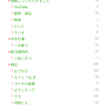
44
掲載していただきました
6
YouTube
20
新聞・雑誌
1
映画
6
テレビ
11
ラジオ
91
年中行事
43
一日参り
25
鍛冶屋四代
7
ごあいさつ
430
雑記
118
おでかけ
20
カフェ つむぎ
6
ゴーヤの観察
16
ボランティア
145
マゴ
19
仲間たち