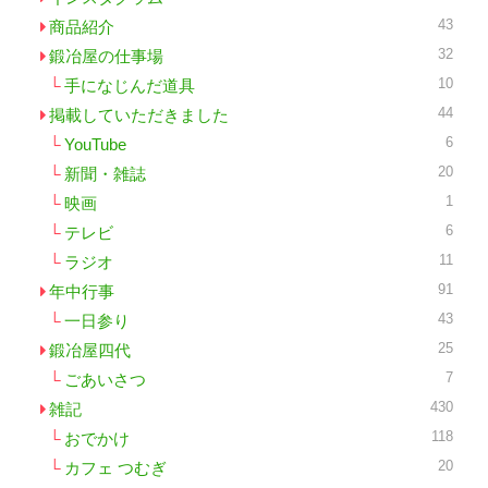
43
商品紹介
32
鍛冶屋の仕事場
10
手になじんだ道具
44
掲載していただきました
6
YouTube
20
新聞・雑誌
1
映画
6
テレビ
11
ラジオ
91
年中行事
43
一日参り
25
鍛冶屋四代
7
ごあいさつ
430
雑記
118
おでかけ
20
カフェ つむぎ