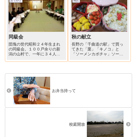
おでかけ
雑記
た。自分で植えた花々は愛お
団、子供会の小学生から８０
しくて、毎朝水くれしていま
代、９０代の老人会まで、朝
す。鍛冶屋の裏庭には誰にも
早くから地元の小学校に集合
見られず...
して、...
同級会
秋の献立
団塊の世代昭和２４年生まれ
長野の「千曲道の駅」で買っ
の同級会。１００戸余りの新
てきた「栗」「キノコ」と
潟の山村で、一年に３４人も
「ソーメンカボチャ」ソーメ
の子供が誕生したのですか
ンカボチャ竹串が刺さるくら
ら、それはそれは大変なベビ
いまで茹でて、手でほぐし、
ーブームの年だったわけです
冷水に取って、今回はカニカ
ね。５年前６０歳還暦の年に
マとマヨネーズ和えにしまし
は元気に参加した同級生が一
た。カリッコリの食感が美味
人、遺影で参加になりまし
しいです。栗おこわ蒸かし
た。「この...
て、キノコ...
お弁当持って
校庭開放