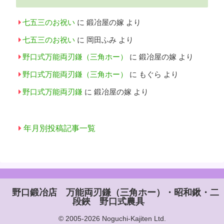
七五三のお祝い
に
鍛冶屋の嫁
より
七五三のお祝い
に
岡田ふみ
より
野口式万能両刃鎌（三角ホー）
に
鍛冶屋の嫁
より
野口式万能両刃鎌（三角ホー）
に
もぐら
より
野口式万能両刃鎌
に
鍛冶屋の嫁
より
年月別投稿記事一覧
野口鍛冶店 万能両刃鎌（三角ホー）・昭和鍬・二
段鋏 野口式農具
© 2005-2026 Noguchi-Kajiten Ltd.