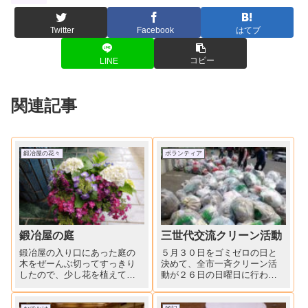
Twitter
Facebook
はてブ
コピー
LINE
関連記事
鍛冶屋の花々
ボランティア
鍛冶屋の庭
三世代交流クリーン活動
鍛冶屋の入り口にあった庭の
５月３０日をゴミゼロの日と
木をぜーんぶ切ってすっきり
決めて、全市一斉クリーン活
したので、少し花を植えてみ
動が２６日の日曜日に行われ
ました。大した庭ではないけ
ました。この時季の紫外線は
れど、少しずつ花を増やし
要注意。長袖、帽子かぶって
て、花壇らしくなってきまし
参加しました。スポーツ少年