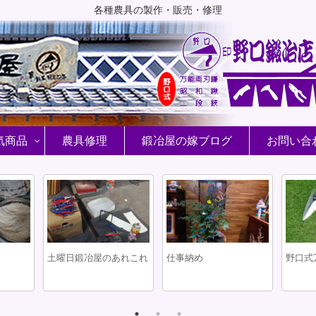
各種農具の製作・販売・修理
気商品
農具修理
鍛冶屋の嫁ブログ
お問い合
土曜日鍛冶屋のあれこれ
仕事納め
野口式