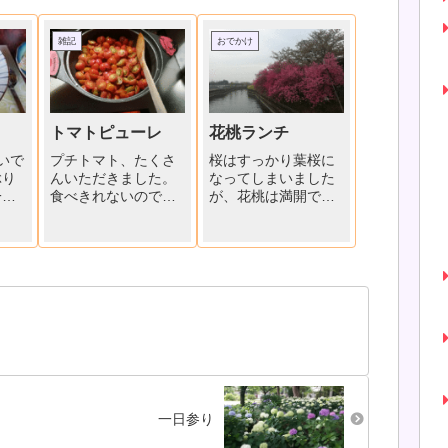
雑記
おでかけ
トマトピューレ
花桃ランチ
いで
プチトマト、たくさ
桜はすっかり葉桜に
ぶり
んいただきました。
なってしまいました
一口
食べきれないので、
が、花桃は満開で
完
「トマトピューレ」
す。恒例「花桃ラン
た
作りました。孫っち
チ」、今回は8名の参
ビし
が来ない夜は、ジジ
加。板さんが腕を振
「キ
ババひーばーの三人
るって作ってくださ
ご
だけ、夕ご飯食べた
った美味しい料理い
秋の
後はヒマです(^_-)-☆
ただきながら、至福
きま
ヘタ取って、半分に
のひと時です。
切り、煮ます。トマ
トから水分が出るの
で煮詰めていきま...
一日参り