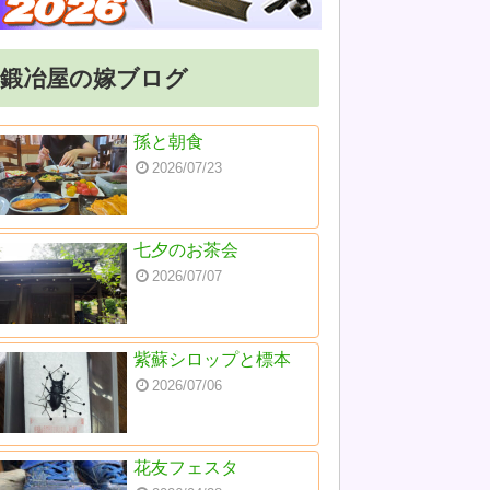
鍛冶屋の嫁ブログ
孫と朝食
2026/07/23
七夕のお茶会
2026/07/07
紫蘇シロップと標本
2026/07/06
花友フェスタ