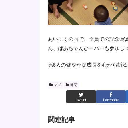
あいにくの雨で、全員での記念写
ん、ばあちゃんひーバーも参加し
孫6人の健やかな成長を心から祈
マゴ
雑記
Twitter
Facebook
関連記事