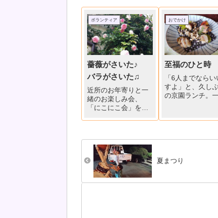
ボランティア
おでかけ
薔薇がさいた♪
至福のひと時
バラがさいた♫
「6人までならい
すよ」と、久し
近所のお年寄りと一
の京園ランチ。
緒のお楽しみ会、
残さず、6人全員
「にこにこ会」を発
食。柿に見立て
足して第三回目の開
「シイタケのエ
催日。バラがきれい
んじょう」から
に咲いた庭で、「コ
ノコの炊き込み
ンモド」さんのチェ
飯」まで全9品、
ロとマンドリンの演
献立を堪能して
奏を聞きました。だ
夏まつり
した。
れもが一度は耳にし
たことのある曲ばか
り10曲、一緒に口ず
さんで、楽しいひと
時を過...