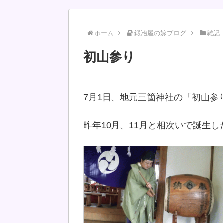
ホーム
鍛冶屋の嫁ブログ
雑記
初山参り
7月1日、地元三箇神社の「初山参
昨年10月、11月と相次いで誕生