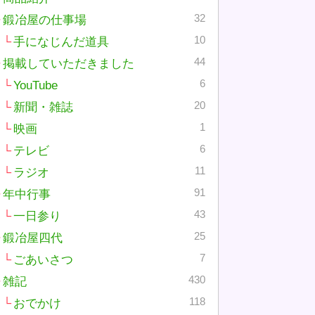
32
鍛冶屋の仕事場
10
手になじんだ道具
44
掲載していただきました
6
YouTube
20
新聞・雑誌
1
映画
6
テレビ
11
ラジオ
91
年中行事
43
一日参り
25
鍛冶屋四代
7
ごあいさつ
430
雑記
118
おでかけ