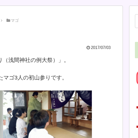
マゴ
2017/07/03
り（浅間神社の例大祭）」。
したマゴ3人の初山参りです。