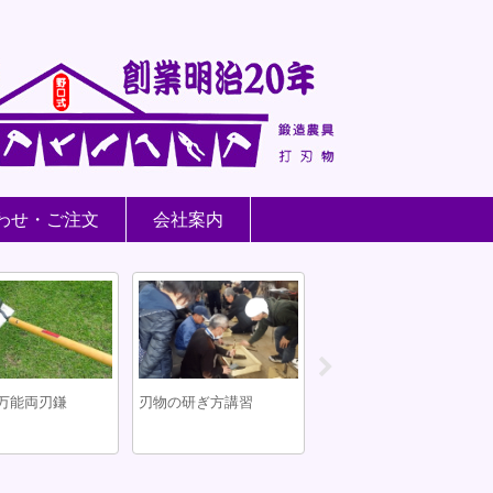
わせ・ご注文
会社案内
万能両刃鎌
刃物の研ぎ方講習
台風のツメあと