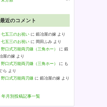
未分類
最近のコメント
七五三のお祝い
に
鍛冶屋の嫁
より
七五三のお祝い
に
岡田ふみ
より
野口式万能両刃鎌（三角ホー）
に
鍛
冶屋の嫁
より
野口式万能両刃鎌（三角ホー）
に
も
ぐら
より
野口式万能両刃鎌
に
鍛冶屋の嫁
より
年月別投稿記事一覧