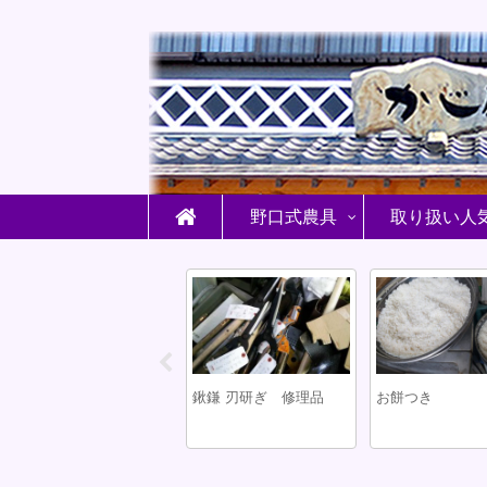
野口式農具
取り扱い人
台風被害
鍬鎌 刃研ぎ 修理品
お餅つき