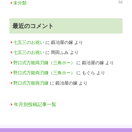
84
未分類
最近のコメント
七五三のお祝い
に
鍛冶屋の嫁
より
七五三のお祝い
に
岡田ふみ
より
野口式万能両刃鎌（三角ホー）
に
鍛冶屋の嫁
より
野口式万能両刃鎌（三角ホー）
に
もぐら
より
野口式万能両刃鎌
に
鍛冶屋の嫁
より
年月別投稿記事一覧