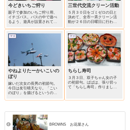
今どきいちご狩り
三世代交流クリーン活動
親子で参加のいちご狩り用、
５月３０日をゴミゼロの日と
イチゴバス。バスの中で遊べ
決めて、全市一斉クリーン活
るよう、遊具が設置されてい
動が２６日の日曜日に行われ
ました。赤とピンクが目を引
ました。この時季の紫外線は
きます。
要注意。長袖、帽子かぶって
参加しました。スポーツ少年
マゴ
マゴ
団、子供会の小学生から８０
代、９０代の老人会まで、朝
早くから地元の小学校に集合
して、...
やねよりたーかいこいの
ちらし寿司
ぼり
３月３日、双子ちゃん女の子
の初節句。ばばは、張り切っ
嫁いだ次女の長男の初節句。
て「ちらし寿司」作りまし
今日は友引晴天なり。「こい
た。酢飯に混ぜたのは「かん
のぼり」を揚げるというの
ぴょう・干しシイタケ・タケ
で、見に行った。高さ10ｍの
ノコ」を甘辛く煮たもの。ち
ポールに掲げた、吹き流しに
らしの具は、「いくら・エ
「真鯉に緋鯉に子鯉」がちょ
ビ・酢蓮・ニンジン・錦糸
うどいい風に乗って泳ぎ始め
卵・菜の花・キヌサヤ・でん
ました、が、柚子の木のトゲ
ぶ」彩りよく...
に引っかかって、さー大変。
BROWNS お花屋さん
パパの...