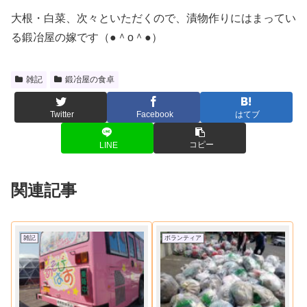
大根・白菜、次々といただくので、漬物作りにはまってい
る鍛冶屋の嫁です（●＾o＾●）
雑記
鍛冶屋の食卓
Twitter
Facebook
はてブ
コピー
LINE
関連記事
雑記
ボランティア