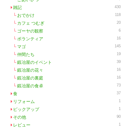
430
雑記
118
おでかけ
20
カフェ つむぎ
6
ゴーヤの観察
16
ボランティア
145
マゴ
19
仲間たち
39
鍛冶屋のイベント
16
鍛冶屋の花々
16
鍛冶屋の裏庭
73
鍛冶屋の食卓
37
食
1
リフォーム
1
ピックアップ
90
その他
1
レビュー