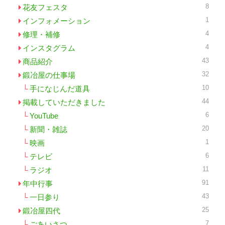
8
花友フェスタ
1
インフォメーション
4
修理・補修
4
インスタグラム
43
商品紹介
32
鍛冶屋の仕事場
10
手になじんだ道具
44
掲載していただきました
6
YouTube
20
新聞・雑誌
1
映画
6
テレビ
11
ラジオ
91
年中行事
43
一日参り
25
鍛冶屋四代
7
ごあいさつ