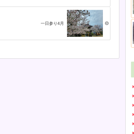
先が見えない...
きこぼれも、圧力の
調整もなしで、ほっ
たらかし...
一日参り4月