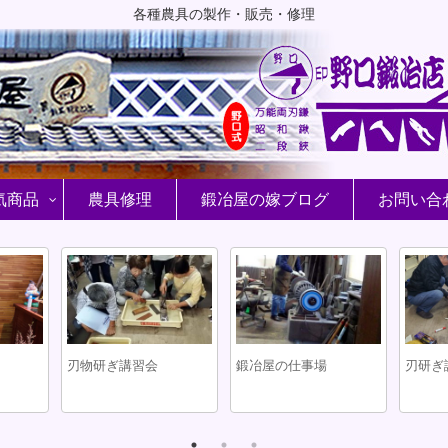
各種農具の製作・販売・修理
気商品
農具修理
鍛冶屋の嫁ブログ
お問い合
刃研ぎ講習
危機一髪
野口式万能両