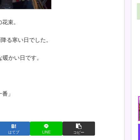
の花束。
雨降る寒い日でした。
な暖かい日です。
一番」
はてブ
LINE
コピー