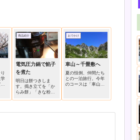
商品紹介
おでかけ
電気圧力鍋で餡子
車山～千畳敷へ
を煮た
なり
夏の恒例、仲間たち
入学
との一泊旅行。今年
明日は餅つきしま
桜
のコースは「車山」
す。搗き立てを「か
校庭
と「千畳敷」のトレ
らみ餅」「きな粉
」
ッキングそして「駒
餅」「あんころ餅」
す。
ヶ根キャンプセンタ
にして食べると美味
ー」コテージでの宿
しいですね。電気圧
泊夫婦4組他男女合わ
力鍋であんこを作り
せて11名、平均年齢
ました。三度ほど煮
65～66才位、かな(1
こぼした小豆を圧力
名79才が平均上げて
鍋に水と一緒に入れ
ます）？車山、一寸
て18分にセット。吹