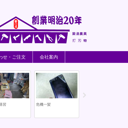
わせ・ご注文
会社案内
刃鎌
刃物の研ぎ方
my包丁
お