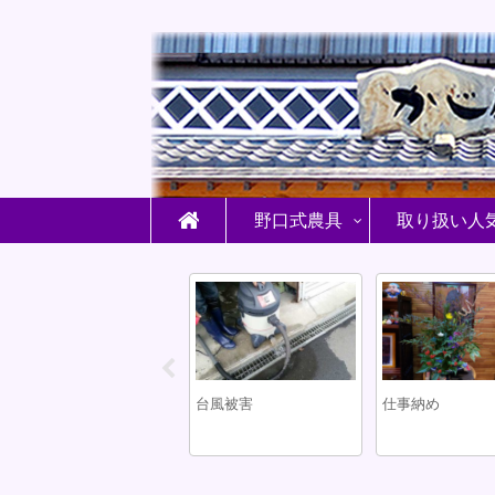
野口式農具
取り扱い人
納め
刃物研ぎ講習会
鍛冶屋の仕事場