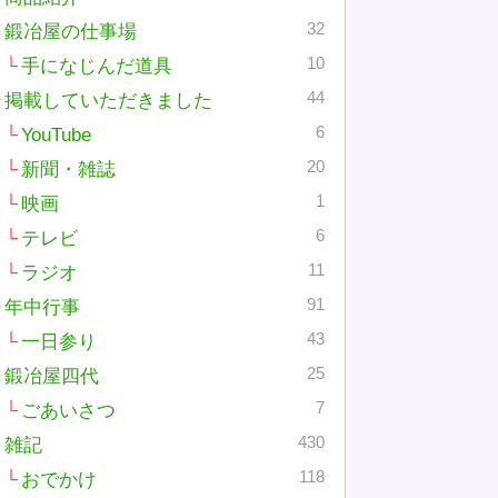
32
鍛冶屋の仕事場
10
手になじんだ道具
44
掲載していただきました
6
YouTube
20
新聞・雑誌
1
映画
6
テレビ
11
ラジオ
91
年中行事
43
一日参り
25
鍛冶屋四代
7
ごあいさつ
430
雑記
118
おでかけ