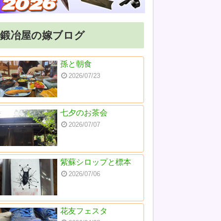
鍛冶屋の嫁ブログ
孫と朝食
2026/07/23
七夕のお茶会
2026/07/07
紫蘇シロップと標本
2026/07/06
花友フェスタ