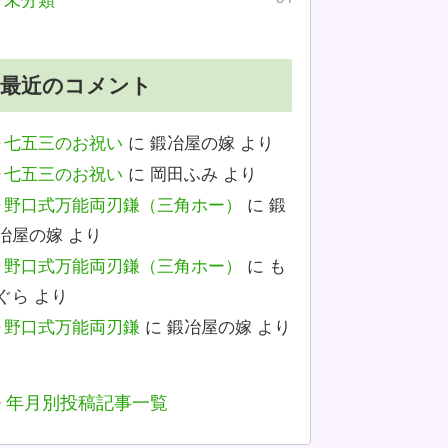
未分類
最近のコメント
七五三のお祝い
に
鍛冶屋の嫁
より
七五三のお祝い
に
岡田ふみ
より
野口式万能両刃鎌（三角ホー）
に
鍛
冶屋の嫁
より
野口式万能両刃鎌（三角ホー）
に
も
ぐら
より
野口式万能両刃鎌
に
鍛冶屋の嫁
より
年月別投稿記事一覧