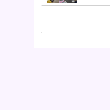
て、各町内ごとに違
う...