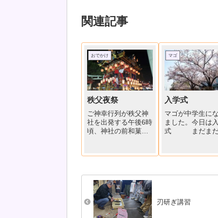
関連記事
おでかけ
マゴ
秩父夜祭
入学式
ご神幸行列が秩父神
マゴが中学生に
社を出発する午後6時
ました。今日は
頃、神社の前和菓子
式 まだまだ
屋さんの２階で贅沢
がきれいです。
な観覧。神社の前で
に建つ「歌碑
は山車巡行を今か今
伯父さんの書で
かと待つ人の波が押
し寄せています。今
年の豊作を占う2頭の
神馬が登場、豪華絢
爛、秩父の夜にろう
刃研ぎ講習
そくの火が明々燃え