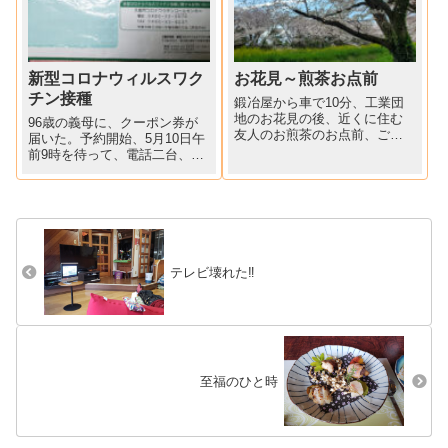
煮沸消毒した瓶に詰め、冷蔵
庫に入れて...
新型コロナウィルスワク
お花見～煎茶お点前
チン接種
鍛冶屋から車で10分、工業団
地のお花見の後、近くに住む
96歳の義母に、クーポン券が
友人のお煎茶のお点前、ごち
届いた。予約開始、5月10日午
そうになりました。
前9時を待って、電話二台、ス
マホ一台でスタンバイ。一台
の電話が15分ほどで繋がっ
た。電話口の向こうから、受
付の人のあたふたした様子が
伝わってくる。せっかく繋が
った電話を切ってなるもの...
テレビ壊れた‼
至福のひと時