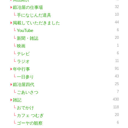
32
鍛冶屋の仕事場
10
手になじんだ道具
44
掲載していただきました
6
YouTube
20
新聞・雑誌
1
映画
6
テレビ
11
ラジオ
91
年中行事
43
一日参り
25
鍛冶屋四代
7
ごあいさつ
430
雑記
118
おでかけ
20
カフェ つむぎ
6
ゴーヤの観察