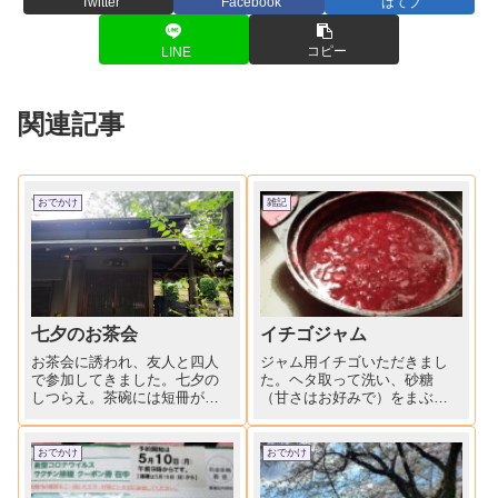
Twitter
Facebook
はてブ
コピー
LINE
関連記事
おでかけ
雑記
七夕のお茶会
イチゴジャム
お茶会に誘われ、友人と四人
ジャム用イチゴいただきまし
で参加してきました。七夕の
た。ヘタ取って洗い、砂糖
しつらえ。茶碗には短冊が。
（甘さはお好みで）をまぶし
茶室には本木雅弘さんの書が
て少し置きます。粗くつぶし
掛けられていました。手作り
て、強火～中火で煮詰めま
のお料理と、ケーキもご馳走
す。灰汁取りは丁寧に。適当
おでかけ
おでかけ
になり、良いひと時を過ごす
な硬さになったら色止めにレ
ことができました。
モン汁を絞り入れ、冷めたら